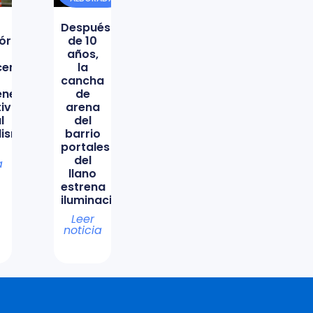
Después
órica
de 10
años,
icencio
la
cancha
ene
de
tiva
arena
l
del
lismo
barrio
portales
del
a
llano
estrena
iluminación
Leer
noticia