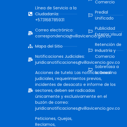
Comercio
Línea de Servicio a la
Predial
Ciudadanía:
Unificado
+573168785931
Publicidad
Correo electrónico:
Exterior Visual
correspondencia@villavicencio.gov.co
Retención de
Mapa del Sitio
Industría y
Notificaciones Judiciales:
Comercio
juridicanotificaciones@villavicencio.gov.co
Sobretasa a
Acciones de tutela: Las notificaciones
la Gasolina
judiciales, requerimientos previos,
incidentes de desacato e informe de los
sectores, deben ser radicadas
únicamente y exclusivamente en el
buzón de correo:
juridicanotificaciones@villavicencio.gov.co
Peticiones, Quejas,
Reclamos,