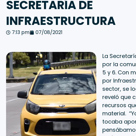
SECRETARÍA DE
INFRAESTRUCTURA
7:13 pm
07/08/2021
La Secretarí
por la comu
5 y 6. Con m
por Infraest
sector, se l
reveló que c
recursos que
material. “Y
tocaba aport
pensábamos 