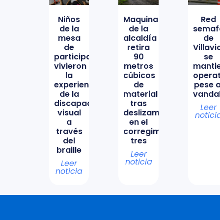
Niños
Maquinaria
Red
de la
de la
semaf
mesa
alcaldía
de
de
retira
Villav
participación
90
se
vivieron
metros
manti
la
cúbicos
opera
experiencia
de
pese a
de la
material
vanda
discapacidad
tras
Leer
visual
deslizamiento
notici
a
en el
través
corregimiento
del
tres
braille
Leer
noticia
Leer
noticia