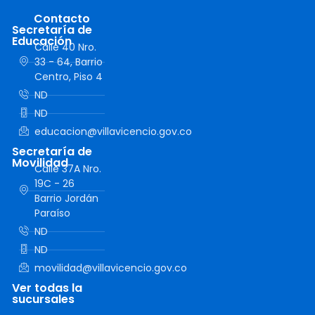
Contacto
Secretaría de
Educación
Calle 40 Nro.
33 - 64, Barrio
Centro, Piso 4
ND
ND
educacion@villavicencio.gov.co
Secretaría de
Movilidad
Calle 37A Nro.
19C - 26
Barrio Jordán
Paraíso
ND
ND
movilidad@villavicencio.gov.co
Ver todas la
sucursales