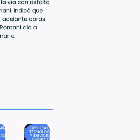
la vía con asfalto
aní. Indicó que
 adelante obras
 Romaní dio a
nar el
RÍA
EMPRESA DE
TECNOLOGÍA
DAD
Y SERVICIOS
ALBORADA