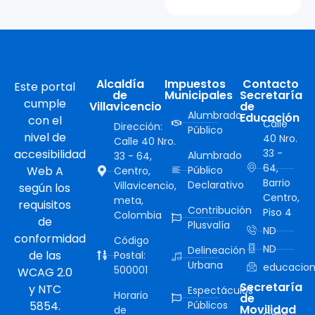
Alcaldía
Impuestos
Contacto
Este portal
de
Municipales
Secretaría
cumple
Villavicencio
de
Alumbrado
Educación
con el
Calle
Dirección:
Público
nivel de
40 Nro.
Calle 40 Nro.
accesibilidad
33 -
Alumbrado
33 - 64,
64,
Web A
Público
Centro,
Barrio
Declarativo
Villavicencio,
según los
Centro,
meta,
requisitos
Contribución
Piso 4
Colombia
de
Plusvalía
ND
conformidad
Código
ND
Delineación
de las
Postal:
Urbana
educacion
500001
WCAG 2.0
Secretaría
y NTC
Espectáculos
Horario
de
5854.
Públicos
Movilidad
de