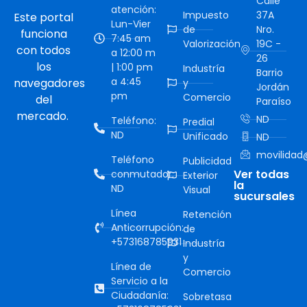
Calle
atención:
Impuesto
37A
Este portal
Lun-Vier
de
Nro.
funciona
7:45 am
Valorización
19C -
con todos
a 12:00 m
26
los
| 1:00 pm
Industría
Barrio
a 4:45
navegadores
y
Jordán
pm
Comercio
del
Paraíso
mercado.
ND
Teléfono:
Predial
ND
Unificado
ND
movilidad@
Teléfono
Publicidad
Ver todas
conmutador:
Exterior
la
ND
Visual
sucursales
Línea
Retención
Anticorrupción:
de
+573168785931
Industría
y
Línea de
Comercio
Servicio a la
Ciudadanía:
Sobretasa