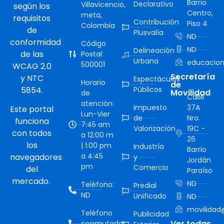
Barrio
Declarativo
Villavicencio,
según los
Centro,
meta,
requisitos
Contribución
Piso 4
Colombia
de
Plusvalía
ND
conformidad
Código
ND
Delineación
de las
Postal:
Urbana
educacion
500001
WCAG 2.0
Secretaría
y NTC
Espectáculos
Horario
de
5854.
Públicos
Movilidad
de
Calle
atención:
Impuesto
37A
Este portal
Lun-Vier
de
Nro.
funciona
7:45 am
Valorización
19C -
con todos
a 12:00 m
26
los
| 1:00 pm
Industría
Barrio
a 4:45
navegadores
y
Jordán
pm
Comercio
del
Paraíso
mercado.
ND
Teléfono:
Predial
ND
Unificado
ND
movilidad@
Teléfono
Publicidad
Ver todas
conmutador: