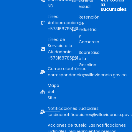
Exterior
la
ND
Visual
sucursales
Línea
Retención
Anticorrupción:
de
+573168785931
Industría
y
Línea de
Comercio
Servicio a la
Ciudadanía:
Sobretasa
+573168785931
a la
Gasolina
Correo electrónico:
correspondencia@villavicencio.gov.co
Mapa
del
Sitio
Notificaciones Judiciales:
juridicanotificaciones@villavicencio.gov.
Acciones de tutela: Las notificaciones
judiciales, requerimientos previos,