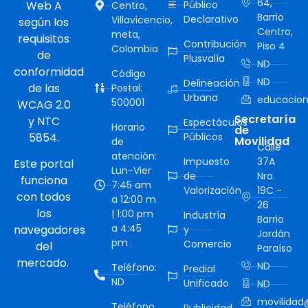
64,
Web A
Público
Centro,
Barrio
Declarativo
Villavicencio,
según los
Centro,
meta,
requisitos
Contribución
Piso 4
Colombia
de
Plusvalía
ND
conformidad
Código
ND
Delineación
de las
Postal:
Urbana
educacion
500001
WCAG 2.0
Secretaría
y NTC
Espectáculos
Horario
de
5854.
Públicos
Movilidad
de
Calle
atención:
Impuesto
37A
Este portal
Lun-Vier
de
Nro.
funciona
7:45 am
Valorización
19C -
con todos
a 12:00 m
26
los
| 1:00 pm
Industría
Barrio
a 4:45
navegadores
y
Jordán
pm
Comercio
del
Paraíso
mercado.
ND
Teléfono:
Predial
ND
Unificado
ND
movilidad@
Teléfono
Publicidad