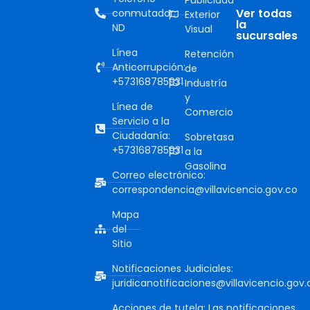
Ver todas
conmutador:
Exterior
la
ND
Visual
sucursales
Línea
Retención
Anticorrupción:
de
+573168785931
Industría
y
Línea de
Comercio
Servicio a la
Ciudadanía:
Sobretasa
+573168785931
a la
Gasolina
Correo electrónico:
correspondencia@villavicencio.gov.co
Mapa
del
Sitio
Notificaciones Judiciales:
juridicanotificaciones@villavicencio.gov.
Acciones de tutela: Las notificaciones