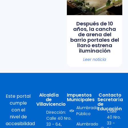
Después de 10
años, la cancha
de arena del
barrio portales del
llano estrena
iluminación
Leer noticia
Alcaldía
Impuestos
Contacto
Este portal
de
Municipales
Secretaría
cumple
Villavicencio
de
Alumbrado
Educación
con el
Calle
Dirección:
Público
nivel de
40 Nro.
Calle 40 Nro.
accesibilidad
33 -
Alumbrado
33 - 64,