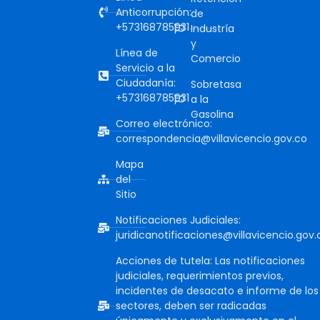
Anticorrupción:
de
+573168785931
Industría
y
Línea de
Comercio
Servicio a la
Ciudadanía:
Sobretasa
+573168785931
a la
Gasolina
Correo electrónico:
correspondencia@villavicencio.gov.co
Mapa
del
Sitio
Notificaciones Judiciales:
juridicanotificaciones@villavicencio.gov.
Acciones de tutela: Las notificaciones
judiciales, requerimientos previos,
incidentes de desacato e informe de los
sectores, deben ser radicadas