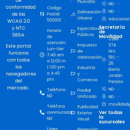
de
Plusvalía
ND
conformidad
Código
ND
Delineación
de las
Postal:
Urbana
educacion
500001
WCAG 2.0
Secretaría
y NTC
Espectáculos
Horario
de
5854.
Públicos
Movilidad
de
Calle
atención:
Impuesto
37A
Este portal
Lun-Vier
de
Nro.
funciona
7:45 am
Valorización
19C -
con todos
a 12:00 m
26
los
| 1:00 pm
Industría
Barrio
a 4:45
navegadores
y
Jordán
pm
Comercio
del
Paraíso
mercado.
ND
Teléfono:
Predial
ND
Unificado
ND
movilidad@
Teléfono
Publicidad
Ver todas
conmutador:
Exterior
la
ND
Visual
sucursales
Línea
Retención