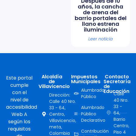
Después de 10
años, la cancha
de arena del
barrio portales del
llano estrena
iluminación
Leer noticia
Alcaldía
Impuestos
Contacto
Este portal
de
Municipales
Secretaría
cumple
Villavicencio
de
Alumbrado
Educación
con el
Calle
Dirección:
Público
nivel de
40 Nro.
Calle 40 Nro.
accesibilidad
33 -
Alumbrado
33 - 64,
64,
Web A
Público
Centro,
Barrio
Declarativo
Villavicencio,
según los
Centro,
meta,
requisitos
Contribución
Piso 4
Colombia