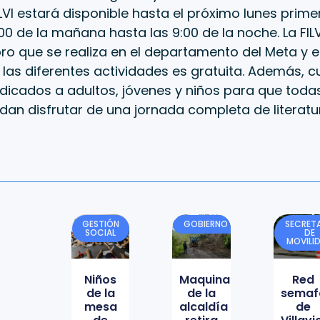
ILVI estará disponible hasta el próximo lunes pri
00 de la mañana hasta las 9:00 de la noche. La FILV
ibro que se realiza en el departamento del Meta y e
 las diferentes actividades es gratuita. Además, 
icados a adultos, jóvenes y niños para que todas
dan disfrutar de una jornada completa de literatur
GESTIÓN
GOBIERNO
SECRETA
SOCIAL
DE
MOVILI
Niños
Maquinaria
Red
de la
de la
semaf
mesa
alcaldía
de