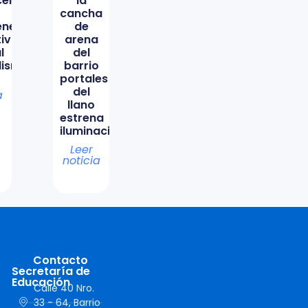
icencio
la
cancha
ene
de
tiva
arena
l
del
lismo
barrio
portales
del
a
llano
estrena
iluminación
Leer
noticia
Contacto
Secretaría de
Educación
Calle 40 Nro.
33 - 64, Barrio