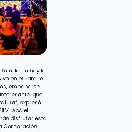
otá adorna hoy la
vivo en el Parque
rios, empaparse
interesante, que
ratura”, expresó
ILVI. Acá el
rán disfrutar esta
la Corporación