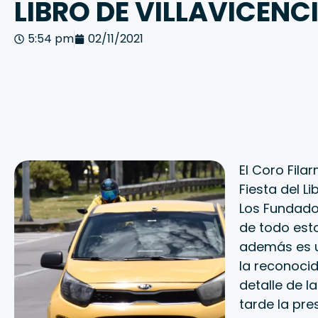
LIBRO DE VILLAVICENC
5:54 pm
02/11/2021
El Coro Fila
Fiesta del L
Los Fundador
de todo esto
además es un
la reconocid
detalle de l
tarde la pre