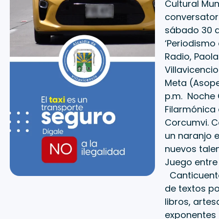
Cultural Muni
conversator
sábado 30 d
‘Periodismo 
Radio, Paola
Villavicenci
Meta (Asope
p.m. Noche C
Filarmóni
Corcumvi. C
un naranjo e
nuevos talen
Juego entre
Canticuento
de textos po
libros, arte
exponentes d