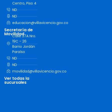
Centro, Piso 4
ND
ND
educacion@villavicencio.gov.co
Secretaría de
Movilidad
Calle 37A Nro.
19C - 26
Barrio Jordán
Paraíso
ND
ND
movilidad@villavicencio.gov.co
Ver todas la
sucursales