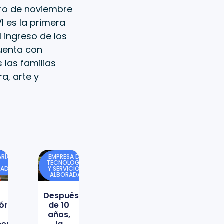
mero de noviembre
I es la primera
l ingreso de los
cuenta con
 las familias
a, arte y
RÍA
EMPRESA DE
TECNOLOGÍA
DAD
Y SERVICIOS
ALBORADA
Después
órica
de 10
años,