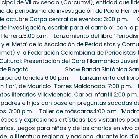
cipal de Villavicencio (Corcumvi), entidad que lidera
io de periodismo de investigación de Paola Herre
e octubre Carpa central de eventos: 3:00 p.m. 
de investigación, escribir para el cambio’, con la 
 Herrera.5:00 p.m. Lanzamiento del libro ‘Periodi
o y el Meta’ de la Asociación de Periodistas y Com
met) y la Federación Colombiana de Periodistas (
ultural: Presentación del Coro Filarmónico Juveni
ca de Bogotá. Show Banda Sinfónica Santa
arpa editoriales 6:00 p.m. Lanzamiento del libro
n flor’, de Mauricio Torres Maldonado. 7:00 p.m.
tos literarios Villavicencio. Carpa infantil 2:00 p.
 padres e hijos con base en preguntas sacadas del
s. 3:00 p.m. Taller de máscaras4:00 p.m. ‘Madr
éticos y expresiones artísticas. Los visitantes po
sanías, juegos para niños y de las charlas en vivo
e la literatura regional y nacional durante los día