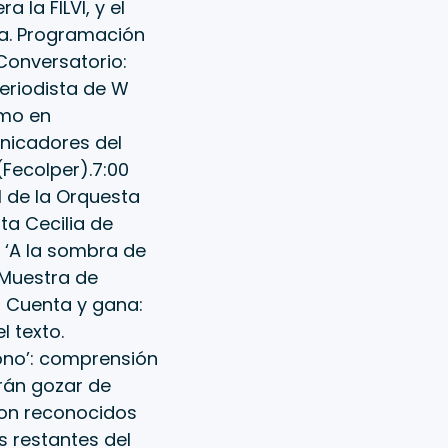
 la FILVI, y el
ra. Programación
Conversatorio:
periodista de W
smo en
unicadores del
Fecolper).7:00
l de la Orquesta
 Cecilia de
 ‘A la sombra de
 Muestra de
m. Cuenta y gana:
 texto.
ono’: comprensión
drán gozar de
 con reconocidos
s restantes del