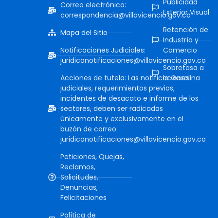
Publicidad
Correo electrónico:
Exterior Visual
correspondencia@villavicencio.gov.co
Retención de
Mapa del Sitio
Industría y
Notificaciones Judiciales:
Comercio
juridicanotificaciones@villavicencio.gov.co
Sobretasa a
Acciones de tutela: Las notificaciones
la Gasolina
judiciales, requerimientos previos,
incidentes de desacato e informe de los
sectores, deben ser radicadas
únicamente y exclusivamente en el
buzón de correo:
juridicanotificaciones@villavicencio.gov.co
Peticiones, Quejas,
Reclamos,
Solicitudes,
Denuncias,
Felicitaciones
Política de