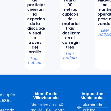
de
retira
Villav
participación
90
se
vivieron
metros
manti
la
cúbicos
opera
experiencia
de
pese a
de la
material
vanda
discapacidad
tras
Leer
visual
deslizamiento
notici
a
en el
través
corregimiento
del
tres
braille
Leer
noticia
Leer
noticia
Alcaldía de
Impuestos
 A según
Villavicencio
Municipales
C 5854.
Dirección: Calle 40
Alumbrado
mercado.
Nro. 33 - 64, Centro,
Público