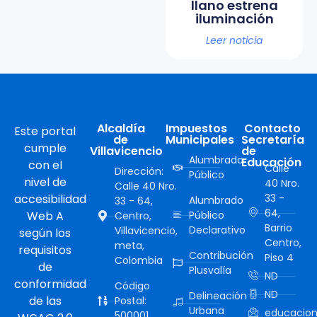
llano estrena
iluminación
Leer noticia
Alcaldía
Impuestos
Contacto
Este portal
de
Municipales
Secretaría
cumple
Villavicencio
de
Alumbrado
Educación
con el
Calle
Dirección:
Público
nivel de
40 Nro.
Calle 40 Nro.
accesibilidad
33 -
Alumbrado
33 - 64,
64,
Web A
Público
Centro,
Barrio
Declarativo
Villavicencio,
según los
Centro,
meta,
requisitos
Contribución
Piso 4
Colombia
de
Plusvalía
ND
conformidad
Código
ND
Delineación
de las
Postal:
Urbana
educacion
500001