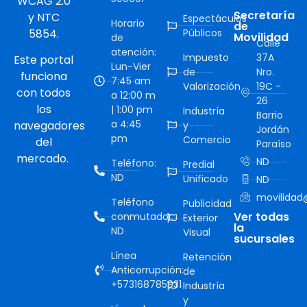
WCAG 2.0
Secretaría
y NTC
Espectáculos
Horario
de
5854.
Públicos
Movilidad
de
Calle
atención:
Impuesto
37A
Este portal
Lun-Vier
de
Nro.
funciona
7:45 am
Valorización
19C -
con todos
a 12:00 m
26
los
| 1:00 pm
Industría
Barrio
a 4:45
navegadores
y
Jordán
pm
Comercio
del
Paraíso
mercado.
ND
Teléfono:
Predial
ND
Unificado
ND
movilidad@
Teléfono
Publicidad
Ver todas
conmutador:
Exterior
la
ND
Visual
sucursales
Línea
Retención
Anticorrupción:
de
+573168785931
Industría
y