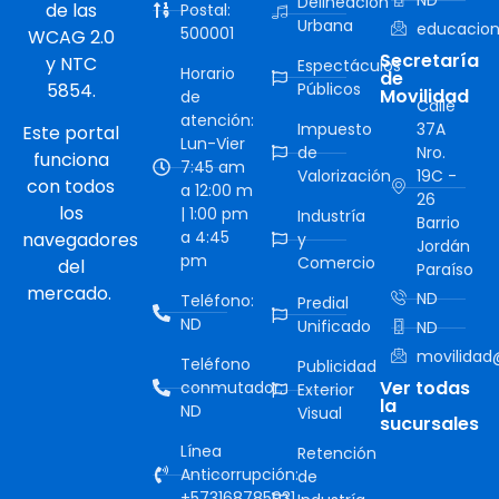
Delineación
de las
Postal:
Urbana
educacion
500001
WCAG 2.0
Secretaría
y NTC
Espectáculos
Horario
de
5854.
Públicos
Movilidad
de
Calle
atención:
Impuesto
37A
Este portal
Lun-Vier
de
Nro.
funciona
7:45 am
Valorización
19C -
con todos
a 12:00 m
26
los
| 1:00 pm
Industría
Barrio
a 4:45
navegadores
y
Jordán
pm
Comercio
del
Paraíso
mercado.
ND
Teléfono:
Predial
ND
Unificado
ND
movilidad@
Teléfono
Publicidad
Ver todas
conmutador:
Exterior
la
ND
Visual
sucursales
Línea
Retención
Anticorrupción:
de
+573168785931