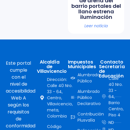
de arena del
barrio portales del
llano estrena
iluminación
Leer noticia
Alcaldía
Impuestos
Contacto
Este portal
de
Municipales
Secretaría
cumple
Villavicencio
de
Alumbrado
Educación
con el
Calle
Dirección:
Público
nivel de
40 Nro.
Calle 40 Nro.
accesibilidad
33 -
Alumbrado
33 - 64,
64,
Web A
Público
Centro,
Barrio
Declarativo
Villavicencio,
según los
Centro,
meta,
requisitos
Contribución
Piso 4
Colombia
de
Plusvalía
ND
conformidad
Código
ND