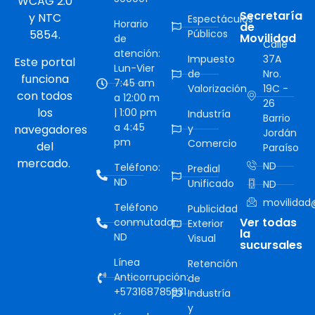
WCAG 2.0
Secretaría
y NTC
Espectáculos
Horario
de
5854.
Públicos
Movilidad
de
Calle
atención:
Impuesto
37A
Este portal
Lun-Vier
de
Nro.
funciona
7:45 am
Valorización
19C -
con todos
a 12:00 m
26
los
| 1:00 pm
Industría
Barrio
a 4:45
navegadores
y
Jordán
pm
Comercio
del
Paraíso
mercado.
ND
Teléfono:
Predial
ND
Unificado
ND
movilidad@
Teléfono
Publicidad
Ver todas
conmutador:
Exterior
la
ND
Visual
sucursales
Línea
Retención
Anticorrupción:
de
+573168785931
Industría
y