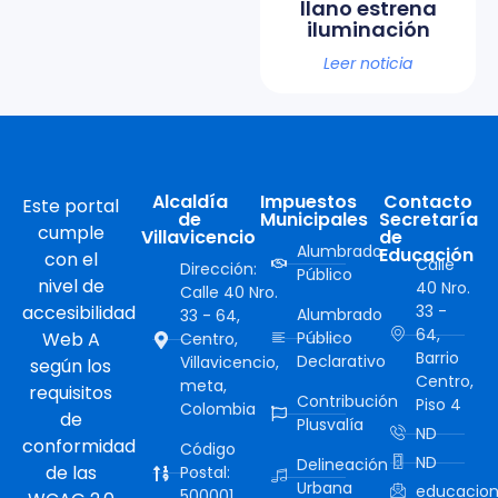
llano estrena
iluminación
Leer noticia
Alcaldía
Impuestos
Contacto
Este portal
de
Municipales
Secretaría
cumple
Villavicencio
de
Alumbrado
Educación
con el
Calle
Dirección:
Público
nivel de
40 Nro.
Calle 40 Nro.
accesibilidad
33 -
Alumbrado
33 - 64,
64,
Web A
Público
Centro,
Barrio
Declarativo
Villavicencio,
según los
Centro,
meta,
requisitos
Contribución
Piso 4
Colombia
de
Plusvalía
ND
conformidad
Código
ND
Delineación
de las
Postal:
Urbana
educacion
500001