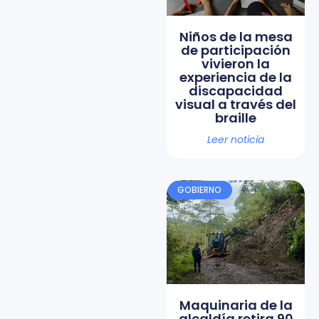
Niños de la mesa
de participación
vivieron la
experiencia de la
discapacidad
visual a través del
braille
Leer noticia
GOBIERNO
Maquinaria de la
alcaldía retira 90