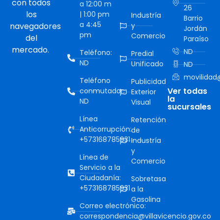
con todos
a 12:00 m
26
los
| 1:00 pm
Industría
Barrio
a 4:45
navegadores
y
Jordán
pm
Comercio
del
Paraíso
mercado.
ND
Teléfono:
Predial
ND
Unificado
ND
movilidad@
Teléfono
Publicidad
Ver todas
conmutador:
Exterior
la
ND
Visual
sucursales
Línea
Retención
Anticorrupción:
de
+573168785931
Industría
y
Línea de
Comercio
Servicio a la
Ciudadanía:
Sobretasa
+573168785931
a la
Gasolina
Correo electrónico:
correspondencia@villavicencio.gov.co