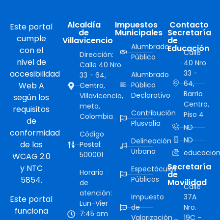
Alcaldía
Impuestos
Contacto
Este portal
de
Municipales
Secretaría
cumple
Villavicencio
de
Alumbrado
Educación
con el
Calle
Dirección:
Público
nivel de
40 Nro.
Calle 40 Nro.
accesibilidad
33 -
Alumbrado
33 - 64,
64,
Web A
Público
Centro,
Barrio
Declarativo
Villavicencio,
según los
Centro,
meta,
requisitos
Contribución
Piso 4
Colombia
de
Plusvalía
ND
conformidad
Código
ND
Delineación
de las
Postal:
Urbana
educacion
500001
WCAG 2.0
Secretaría
y NTC
Espectáculos
Horario
de
5854.
Públicos
Movilidad
de
Calle
atención:
Impuesto
37A
Este portal
Lun-Vier
de
Nro.
funciona
7:45 am
Valorización
19C -