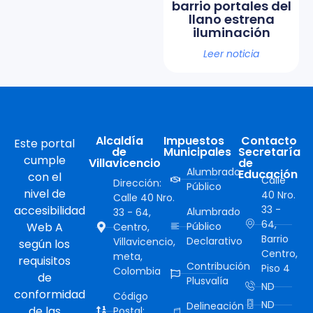
barrio portales del
llano estrena
iluminación
Leer noticia
Alcaldía
Impuestos
Contacto
Este portal
de
Municipales
Secretaría
cumple
Villavicencio
de
Alumbrado
Educación
con el
Calle
Dirección:
Público
nivel de
40 Nro.
Calle 40 Nro.
accesibilidad
33 -
Alumbrado
33 - 64,
64,
Web A
Público
Centro,
Barrio
Declarativo
Villavicencio,
según los
Centro,
meta,
requisitos
Contribución
Piso 4
Colombia
de
Plusvalía
ND
conformidad
Código
ND
Delineación
de las
Postal: