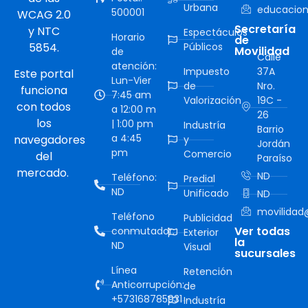
Urbana
educacion
500001
WCAG 2.0
Secretaría
y NTC
Espectáculos
Horario
de
5854.
Públicos
Movilidad
de
Calle
atención:
Impuesto
37A
Este portal
Lun-Vier
de
Nro.
funciona
7:45 am
Valorización
19C -
con todos
a 12:00 m
26
los
| 1:00 pm
Industría
Barrio
a 4:45
navegadores
y
Jordán
pm
Comercio
del
Paraíso
mercado.
ND
Teléfono:
Predial
ND
Unificado
ND
movilidad@
Teléfono
Publicidad
Ver todas
conmutador:
Exterior
la
ND
Visual
sucursales
Línea
Retención
Anticorrupción:
de
+573168785931
Industría