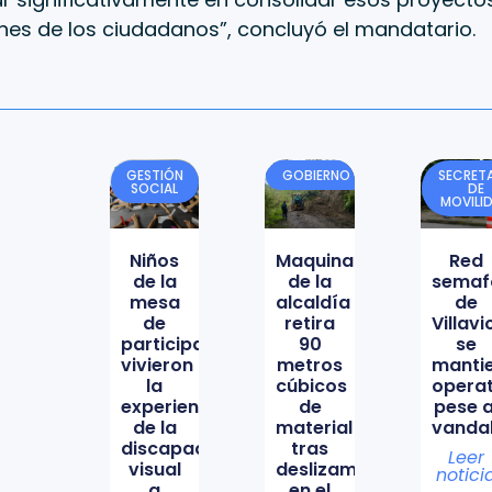
nes de los ciudadanos”, concluyó el mandatario.
GESTIÓN
GOBIERNO
SECRETA
SOCIAL
DE
MOVILI
Niños
Maquinaria
Red
de la
de la
semaf
mesa
alcaldía
de
de
retira
Villav
participación
90
se
vivieron
metros
manti
la
cúbicos
opera
experiencia
de
pese a
de la
material
vanda
discapacidad
tras
Leer
visual
deslizamiento
notici
a
en el