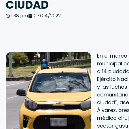
CIUDAD
1:38 pm
07/04/2022
En el marco 
municipal co
a 14 ciudada
Ejército Nac
y las luchas
comunitarias
ciudad”, ase
Álvarez, pre
médico ciruj
sector gastr