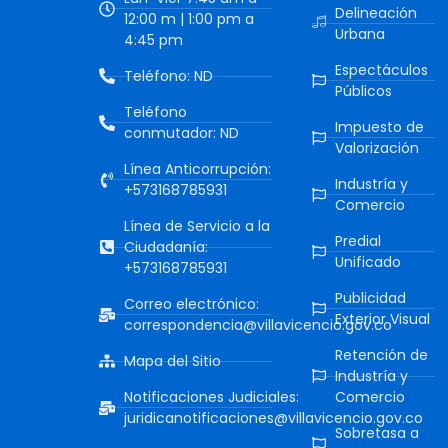
Delineación
12:00 m | 1:00 pm a
Urbana
4:45 pm
Espectáculos
Teléfono: ND
Públicos
Teléfono
Impuesto de
conmutador: ND
Valorización
Línea Anticorrupción:
Industría y
+573168785931
Comercio
Línea de Servicio a la
Predial
Ciudadanía:
Unificado
+573168785931
Publicidad
Correo electrónico:
Exterior Visual
correspondencia@villavicencio.gov.co
Retención de
Mapa del Sitio
Industría y
Notificaciones Judiciales:
Comercio
juridicanotificaciones@villavicencio.gov.co
Sobretasa a