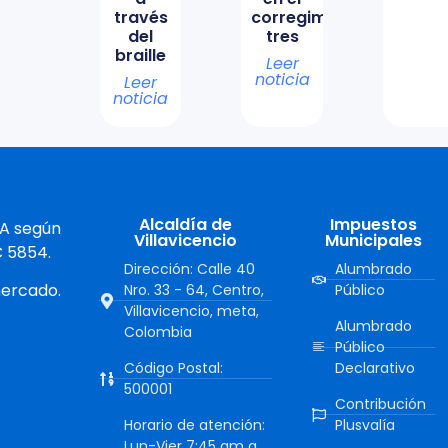
través
corregimiento
del
tres
braille
Leer
noticia
Leer
noticia
Alcaldía de
Impuestos
 A según
Villavicencio
Municipales
C 5854.
Dirección: Calle 40
Alumbrado
mercado.
Nro. 33 - 64, Centro,
Público
Villavicencio, meta,
Alumbrado
Colombia
Público
Código Postal:
Declarativo
500001
Contribución
Horario de atención:
Plusvalía
Lun-Vier 7:45 am a