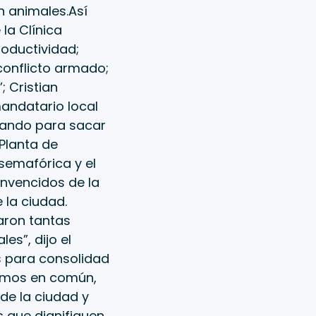
n animales.Así
la Clínica
roductividad;
 conflicto armado;
; Cristian
mandatario local
jando para sacar
Planta de
semafórica y el
onvencidos de la
 la ciudad.
aron tantas
es”, dijo el
os para consolidad
emos en común,
de la ciudad y
 que dignifiquen