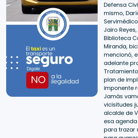
Defensa Civi
mismo, Darío
Servimédicos
Jairo Reyes,
Biblioteca C
Miranda, bic
mencionó, e
adelante pr
Tratamiento 
plan de impl
imponente r
Jamás vamos
vicisitudes 
alcalde de V
esa agenda 
para trazar 
para avanza