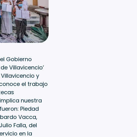
 el Gobierno
de Villavicencio’
Villavicencio y
econoce el trabajo
otecas
 implica nuestra
fueron: Piedad
Libardo Vacca,
ulio Falla, del
rvicio en la