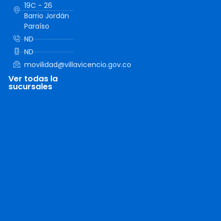
19C - 26
Barrio Jordán
Paraíso
ND
ND
movilidad@villavicencio.gov.co
Ver todas la
sucursales