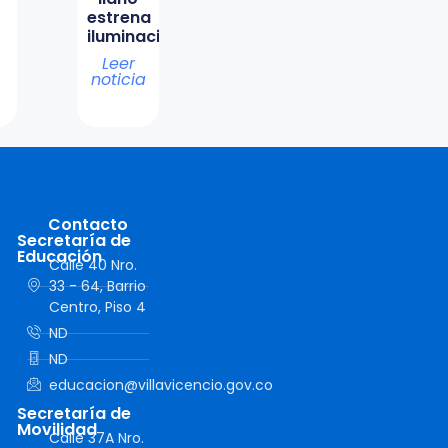
estrena
iluminación
Leer
noticia
Contacto
Secretaría de
Educación
Calle 40 Nro.
33 - 64, Barrio
Centro, Piso 4
ND
ND
educacion@villavicencio.gov.co
Secretaría de
Movilidad
Calle 37A Nro.