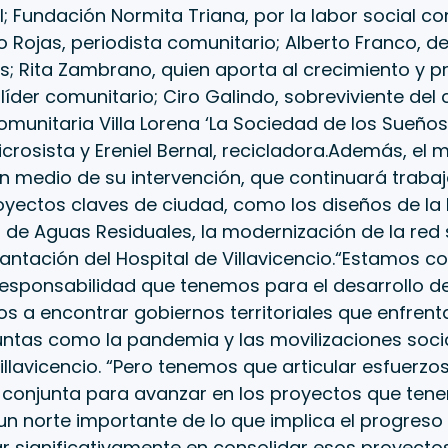
l; Fundación Normita Triana, por la labor social co
 Rojas, periodista comunitario; Alberto Franco, de 
; Rita Zambrano, quien aporta al crecimiento y p
 líder comunitario; Ciro Galindo, sobreviviente del
omunitaria Villa Lorena ‘La Sociedad de los Sueños’
icrosista y Ereniel Bernal, recicladora.Además, el 
n medio de su intervención, que continuará traba
oyectos claves de ciudad, como los diseños de la 
de Aguas Residuales, la modernización de la red 
antación del Hospital de Villavicencio.“Estamos c
esponsabilidad que tenemos para el desarrollo de
 a encontrar gobiernos territoriales que enfrent
juntas como la pandemia y las movilizaciones social
illavicencio. “Pero tenemos que articular esfuerz
conjunta para avanzar en los proyectos que ten
un norte importante de lo que implica el progreso 
r significativamente en consolidar esos proyectos