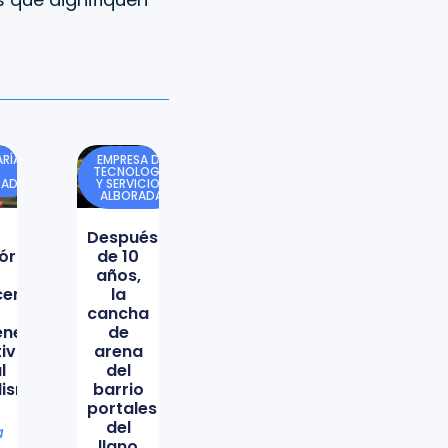
RÍA
EMPRESA DE
TECNOLOGÍA
DAD
Y SERVICIOS
ALBORADA
Después
órica
de 10
años,
icencio
la
cancha
ene
de
tiva
arena
l
del
lismo
barrio
portales
del
a
llano