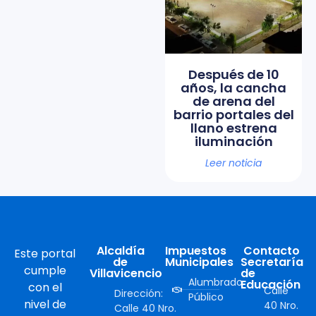
Después de 10
años, la cancha
de arena del
barrio portales del
llano estrena
iluminación
Leer noticia
Alcaldía
Impuestos
Contacto
Este portal
de
Municipales
Secretaría
cumple
Villavicencio
de
Alumbrado
Educación
con el
Calle
Dirección:
Público
nivel de
40 Nro.
Calle 40 Nro.