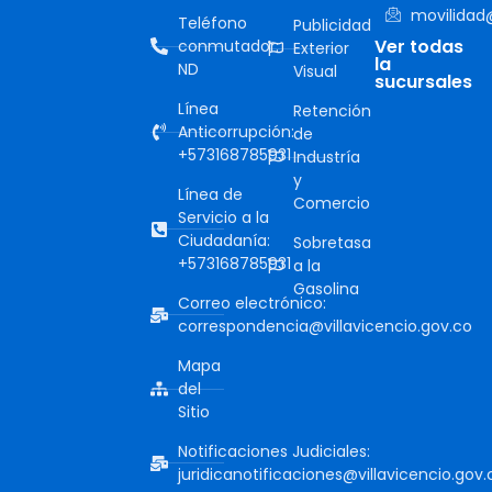
movilidad@
Teléfono
Publicidad
Ver todas
conmutador:
Exterior
la
ND
Visual
sucursales
Línea
Retención
Anticorrupción:
de
+573168785931
Industría
y
Línea de
Comercio
Servicio a la
Ciudadanía:
Sobretasa
+573168785931
a la
Gasolina
Correo electrónico:
correspondencia@villavicencio.gov.co
Mapa
del
Sitio
Notificaciones Judiciales:
juridicanotificaciones@villavicencio.gov.