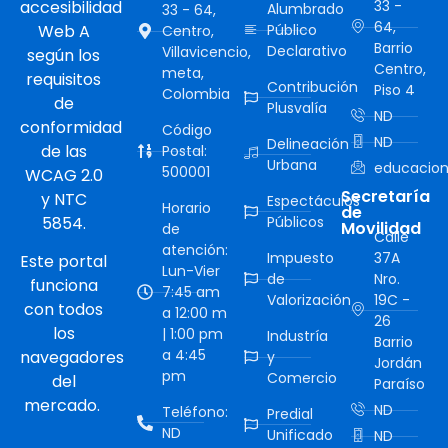
accesibilidad
33 -
Alumbrado
33 - 64,
64,
Web A
Público
Centro,
Barrio
Declarativo
Villavicencio,
según los
Centro,
meta,
requisitos
Contribución
Piso 4
Colombia
de
Plusvalía
ND
conformidad
Código
ND
Delineación
de las
Postal:
Urbana
educacion
500001
WCAG 2.0
Secretaría
y NTC
Espectáculos
Horario
de
5854.
Públicos
Movilidad
de
Calle
atención:
Impuesto
37A
Este portal
Lun-Vier
de
Nro.
funciona
7:45 am
Valorización
19C -
con todos
a 12:00 m
26
los
| 1:00 pm
Industría
Barrio
a 4:45
navegadores
y
Jordán
pm
Comercio
del
Paraíso
mercado.
ND
Teléfono:
Predial
ND
Unificado
ND