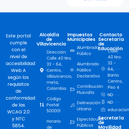
Alcaldía
Impuestos
Contacto
Este portal
de
Municipales
Secretaría
cumple
Villavicencio
de
Alumbrado
Educación
con el
Calle
Dirección:
Público
nivel de
40 Nro.
Calle 40 Nro.
accesibilidad
33 -
Alumbrado
33 - 64,
64,
Web A
Público
Centro,
Barrio
Declarativo
Villavicencio,
según los
Centro,
meta,
requisitos
Contribución
Piso 4
Colombia
de
Plusvalía
ND
conformidad
Código
ND
Delineación
de las
Postal:
Urbana
educacion
500001
WCAG 2.0
Secretaría
y NTC
Espectáculos
Horario
de
5854.
Públicos
Movilidad
de