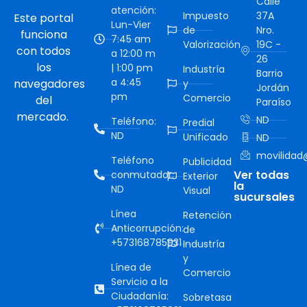
Calle
atención:
Impuesto
37A
Este portal
Lun-Vier
de
Nro.
funciona
7:45 am
Valorización
19C -
con todos
a 12:00 m
26
los
| 1:00 pm
Industría
Barrio
a 4:45
navegadores
y
Jordán
pm
Comercio
del
Paraíso
mercado.
ND
Teléfono:
Predial
ND
Unificado
ND
movilidad@
Teléfono
Publicidad
Ver todas
conmutador:
Exterior
la
ND
Visual
sucursales
Línea
Retención
Anticorrupción:
de
+573168785931
Industría
y
Línea de
Comercio
Servicio a la
Ciudadanía:
Sobretasa