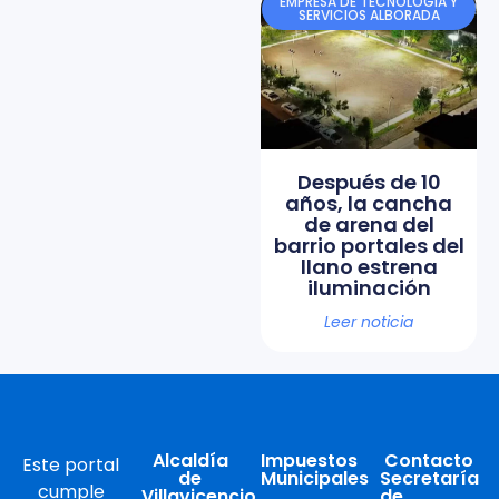
EMPRESA DE TECNOLOGÍA Y
SERVICIOS ALBORADA
Después de 10
años, la cancha
de arena del
barrio portales del
llano estrena
iluminación
Leer noticia
Alcaldía
Impuestos
Contacto
Este portal
de
Municipales
Secretaría
cumple
Villavicencio
de