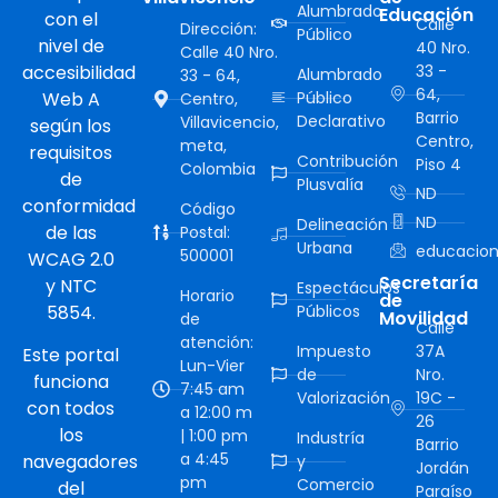
Alumbrado
Educación
con el
Calle
Dirección:
Público
nivel de
40 Nro.
Calle 40 Nro.
accesibilidad
33 -
Alumbrado
33 - 64,
64,
Web A
Público
Centro,
Barrio
Declarativo
Villavicencio,
según los
Centro,
meta,
requisitos
Contribución
Piso 4
Colombia
de
Plusvalía
ND
conformidad
Código
ND
Delineación
de las
Postal:
Urbana
educacion
500001
WCAG 2.0
Secretaría
y NTC
Espectáculos
Horario
de
5854.
Públicos
Movilidad
de
Calle
atención:
Impuesto
37A
Este portal
Lun-Vier
de
Nro.
funciona
7:45 am
Valorización
19C -
con todos
a 12:00 m
26
los
| 1:00 pm
Industría
Barrio
a 4:45
navegadores
y
Jordán
pm
Comercio
del
Paraíso