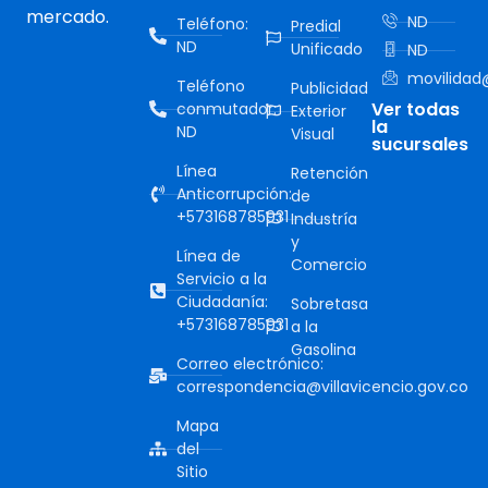
mercado.
ND
Teléfono:
Predial
ND
Unificado
ND
movilidad@
Teléfono
Publicidad
Ver todas
conmutador:
Exterior
la
ND
Visual
sucursales
Línea
Retención
Anticorrupción:
de
+573168785931
Industría
y
Línea de
Comercio
Servicio a la
Ciudadanía:
Sobretasa
+573168785931
a la
Gasolina
Correo electrónico:
correspondencia@villavicencio.gov.co
Mapa
del
Sitio