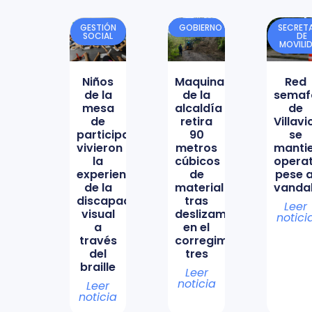
GESTIÓN
GOBIERNO
SECRETA
SOCIAL
DE
MOVILI
Niños
Maquinaria
Red
de la
de la
semaf
mesa
alcaldía
de
de
retira
Villav
participación
90
se
vivieron
metros
manti
la
cúbicos
opera
experiencia
de
pese a
de la
material
vanda
discapacidad
tras
Leer
visual
deslizamiento
notici
a
en el
través
corregimiento
del
tres
braille
Leer
noticia
Leer
noticia