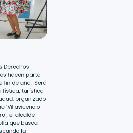
los Derechos
ores hacen parte
e fin de año. Será
ística, turística
iudad, organizado
o ‘Villavicencio
o’, el alcalde
plía que busca
uscando la