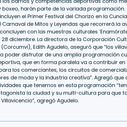
en los barrios y competencias deportivas como m
y boxeo, harán parte de la variada programación. 
ncluyen el Primer Festival del Chorizo en la Cuncia 
l Carnaval de Mitos y Leyendas que recorrerá la av
concluyen con las muestras culturales ‘Enamórate 
y 28 diciembre. La directora de la Corporación Cult
o (Corcumvi), Edith Agudelo, aseguró que “los villa
 a poder disfrutar de una amplia programación cult
deportiva, que en forma paralela va a contribuir en
ra los comerciantes, los circuitos de comerciali
res de moda y la industria creativa”. Agregó que
tividades que tenemos en esta programación “te
otagonista la ciudad y su multi-cultura para que 
illavicencio”, agregó Agudelo.