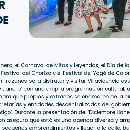
R
DE
Llanero, el Carnaval de Mitos y Leyendas, el Día de 
Festival del Chorizo y el Festival del Yagé de Col
l razones para disfrutar y visitar Villavicencio est
e Llanero’ con una amplia programación cultural, art
 para que propios y extraños se enamoren de la c
cretarías y entidades descentralizadas del gobiern
go’. Durante la presentación del ‘Diciembre Llaner
an aseguró que está es una agenda diversa y am
los pequeños emprendimientos y llegar a la calle, b