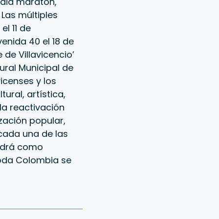
edia maratón,
Las múltiples
el 11 de
enida 40 el 18 de
de Villavicencio’
ural Municipal de
vicenses y los
ural, artística,
 la reactivación
zación popular,
 cada una de las
ndrá como
toda Colombia se