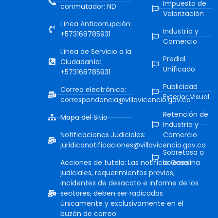
Impuesto de
conmutador: ND
Valorización
Línea Anticorrupción:
Industría y
+573168785931
Comercio
Línea de Servicio a la
Predial
Ciudadanía:
Unificado
+573168785931
Publicidad
Correo electrónico:
Exterior Visual
correspondencia@villavicencio.gov.co
Retención de
Mapa del Sitio
Industría y
Notificaciones Judiciales:
Comercio
juridicanotificaciones@villavicencio.gov.co
Sobretasa a
Acciones de tutela: Las notificaciones
la Gasolina
judiciales, requerimientos previos,
incidentes de desacato e informe de los
sectores, deben ser radicadas
únicamente y exclusivamente en el
buzón de correo: