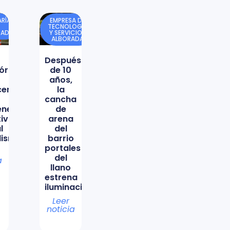
RÍA
EMPRESA DE
TECNOLOGÍA
DAD
Y SERVICIOS
ALBORADA
Después
órica
de 10
años,
icencio
la
cancha
ene
de
tiva
arena
l
del
lismo
barrio
portales
del
a
llano
estrena
iluminación
Leer
noticia