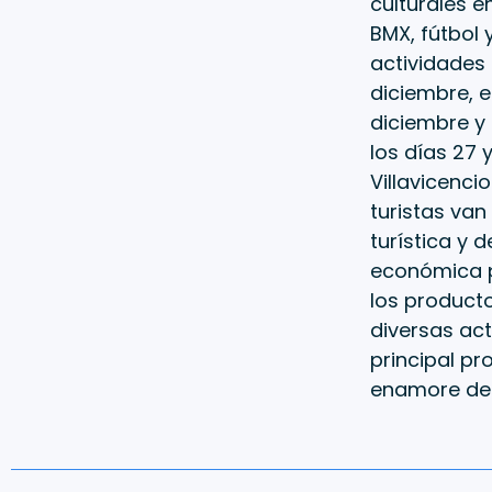
culturales 
BMX, fútbol 
actividades i
diciembre, e
diciembre y 
los días 27 
Villavicenci
turistas van
turística y 
económica pa
los producto
diversas ac
principal pr
enamore de V