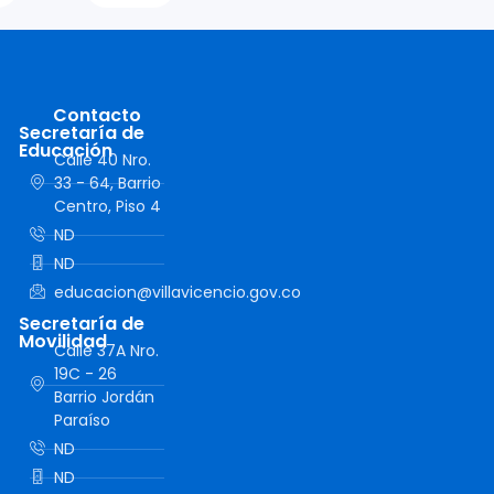
Contacto
Secretaría de
Educación
Calle 40 Nro.
33 - 64, Barrio
Centro, Piso 4
ND
ND
educacion@villavicencio.gov.co
Secretaría de
Movilidad
Calle 37A Nro.
19C - 26
Barrio Jordán
Paraíso
ND
ND