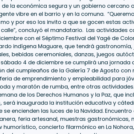
n de la económica segura y un gobierno cercano a
 gente vibre en el barrio y en la comuna. “Querem
smo y por eso los invito a que se gocen estas act
calle”, concluyó el mandatario. Las actividades 
diciembre con el Séptimo Festival del Yagé de Col
uardo indígena Maguare, que tendrá gastronomía,
les, bebidas ceremoniales, danzas, juegos autóct
l sábado 4 de diciembre se cumplirá una jornada 
ión del cumpleaños de la Galería 7 de Agosto co
feria de emprendimiento y empleabilidad para jóv
oda y maratón de rumba, entre otras actividades.
Semana de los Derechos Humanos y la Paz, que inc
 será inaugurada la institución educativa y cáted
e se encienden las luces de la Navidad. Encuentro
llanera, feria artesanal, muestras gastronómicas
w humorístico, concierto filarmónico en La Nohora