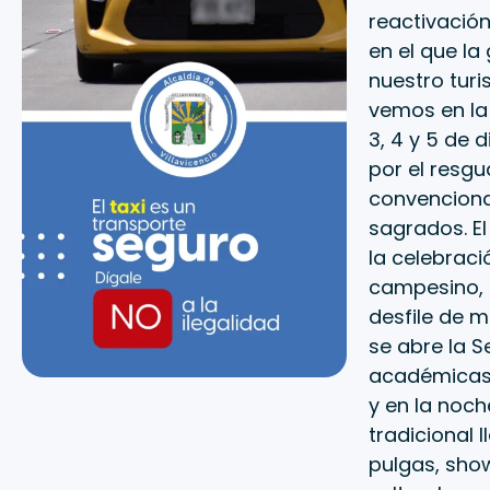
reactivació
en el que la
nuestro turi
vemos en la 
3, 4 y 5 de 
por el resg
convenciona
sagrados. E
la celebrac
campesino, 
desfile de m
se abre la 
académicas,
y en la noch
tradicional 
pulgas, sho