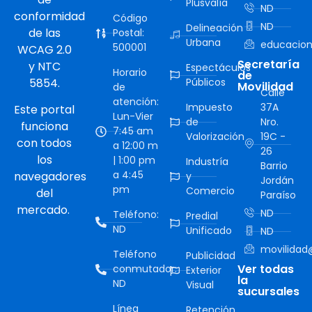
Plusvalía
ND
conformidad
Código
ND
Delineación
de las
Postal:
Urbana
educacion
500001
WCAG 2.0
Secretaría
y NTC
Espectáculos
Horario
de
5854.
Públicos
Movilidad
de
Calle
atención:
Impuesto
37A
Este portal
Lun-Vier
de
Nro.
funciona
7:45 am
Valorización
19C -
con todos
a 12:00 m
26
los
| 1:00 pm
Industría
Barrio
a 4:45
navegadores
y
Jordán
pm
Comercio
del
Paraíso
mercado.
ND
Teléfono:
Predial
ND
Unificado
ND
movilidad@
Teléfono
Publicidad
Ver todas
conmutador:
Exterior
la
ND
Visual
sucursales
Línea
Retención