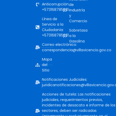
Anticorrupción:
de
+573168785931
Industría
y
Línea de
Comercio
Servicio a la
Ciudadanía:
Sobretasa
+573168785931
a la
Gasolina
Correo electrónico:
correspondencia@villavicencio.gov.co
Mapa
del
Sitio
Notificaciones Judiciales:
juridicanotificaciones@villavicencio.gov.
Acciones de tutela: Las notificaciones
judiciales, requerimientos previos,
incidentes de desacato e informe de los
sectores, deben ser radicadas