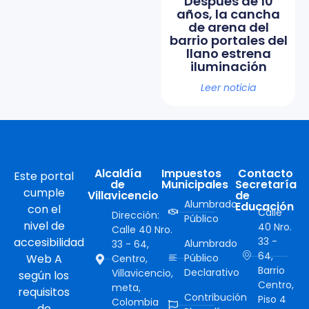
Después de 10
años, la cancha
de arena del
barrio portales del
llano estrena
iluminación
Leer noticia
Alcaldía
Impuestos
Contacto
Este portal
de
Municipales
Secretaría
cumple
Villavicencio
de
Alumbrado
Educación
con el
Calle
Dirección:
Público
nivel de
40 Nro.
Calle 40 Nro.
accesibilidad
33 -
Alumbrado
33 - 64,
64,
Web A
Público
Centro,
Barrio
Declarativo
Villavicencio,
según los
Centro,
meta,
requisitos
Contribución
Piso 4
Colombia
de