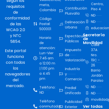
según los
Centro,
meta,
requisitos
Contribución
Piso 4
Colombia
de
Plusvalía
ND
conformidad
Código
ND
Delineación
de las
Postal:
Urbana
educacion
500001
WCAG 2.0
Secretaría
y NTC
Espectáculos
Horario
de
5854.
Públicos
Movilidad
de
Calle
atención:
Impuesto
37A
Este portal
Lun-Vier
de
Nro.
funciona
7:45 am
Valorización
19C -
con todos
a 12:00 m
26
los
| 1:00 pm
Industría
Barrio
a 4:45
navegadores
y
Jordán
pm
Comercio
del
Paraíso
mercado.
ND
Teléfono:
Predial
ND
Unificado
ND
movilidad@
Teléfono
Publicidad
Ver todas
conmutador:
Exterior