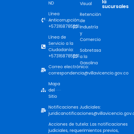
la
ND
Visual
sucursales
Línea
Retención
Anticorrupción:
de
+573168785931
Industría
y
Línea de
Comercio
Servicio a la
Ciudadanía:
Sobretasa
+573168785931
a la
Gasolina
Correo electrónico:
correspondencia@villavicencio.gov.co
Mapa
del
Sitio
Notificaciones Judiciales:
juridicanotificaciones@villavicencio.gov.
Acciones de tutela: Las notificaciones
judiciales, requerimientos previos,