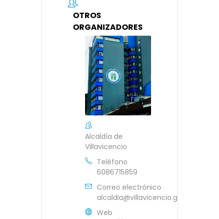
OTROS
ORGANIZADORES
Alcaldía de
Villavicencio
Teléfono
6086715859
Correo electrónico
alcaldia@villavicencio.gov.co
Web