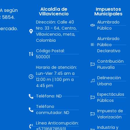
Alcaldía de
Impuestos
 A según
Villavicencio
Municipales
C 5854.
Dirección: Calle 40
Alumbrado
mercado.
Nro. 33 - 64, Centro,
Público
Villavicencio, meta,
Alumbrado
Colombia
Público
Código Postal:
Declarativo
500001
Contribución
Horario de atención:
Plusvalía
Lun-Vier 7:45 am a
Delineación
12:00 m | 1:00 pm a
Urbana
4:45 pm
Espectáculos
Teléfono: ND
Públicos
Teléfono
Impuesto de
conmutador: ND
Valorización
Línea Anticorrupción:
Industría y
+573168785931