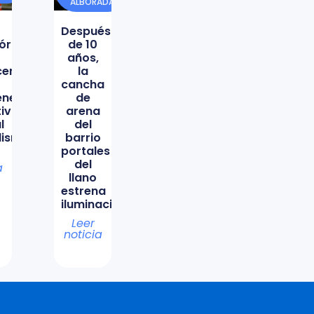
ALBORADA
Después
órica
de 10
años,
icencio
la
cancha
ene
de
tiva
arena
l
del
lismo
barrio
portales
del
a
llano
estrena
iluminación
Leer
noticia