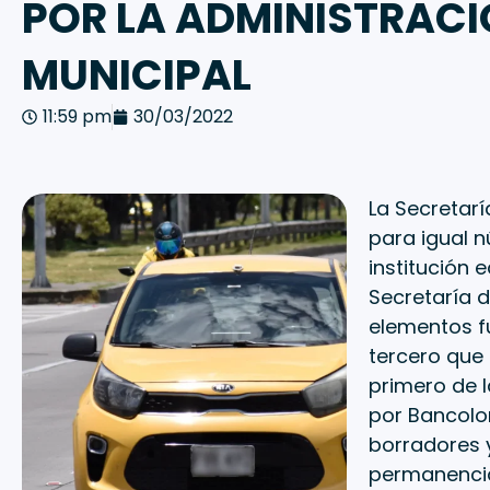
POR LA ADMINISTRAC
MUNICIPAL
11:59 pm
30/03/2022
La Secretarí
para igual n
institución 
Secretaría d
elementos f
tercero que 
primero de 
por Bancolom
borradores y
permanencia 