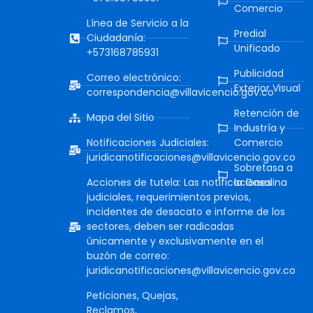
Comercio
Línea de Servicio a la
Predial
Ciudadanía:
Unificado
+573168785931
Publicidad
Correo electrónico:
Exterior Visual
correspondencia@villavicencio.gov.co
Retención de
Mapa del Sitio
Industría y
Notificaciones Judiciales:
Comercio
juridicanotificaciones@villavicencio.gov.co
Sobretasa a
Acciones de tutela: Las notificaciones
la Gasolina
judiciales, requerimientos previos,
incidentes de desacato e informe de los
sectores, deben ser radicadas
únicamente y exclusivamente en el
buzón de correo:
juridicanotificaciones@villavicencio.gov.co
Peticiones, Quejas,
Reclamos,