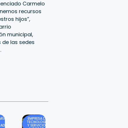
licenciado Carmelo
enemos recursos
stros hijos”,
arrio
ón municipal,
 de las sedes
.
RÍA
EMPRESA DE
TECNOLOGÍA
DAD
Y SERVICIOS