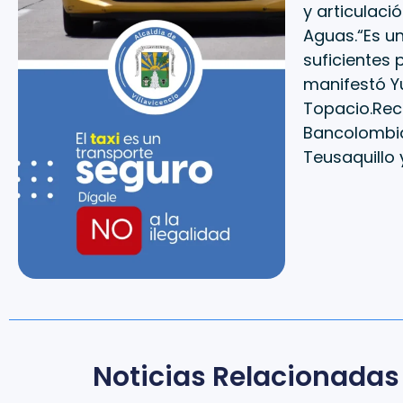
y articulaci
Aguas.“Es u
suficientes 
manifestó Yu
Topacio.Rec
Bancolombia
Teusaquillo y
Noticias Relacionadas