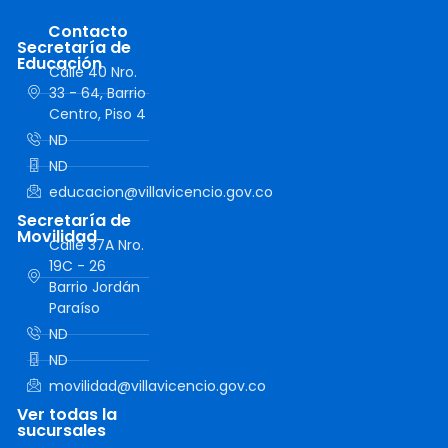
Contacto
Secretaría de
Educación
Calle 40 Nro.
33 - 64, Barrio
Centro, Piso 4
ND
ND
educacion@villavicencio.gov.co
Secretaría de
Movilidad
Calle 37A Nro.
19C - 26
Barrio Jordán
Paraíso
ND
ND
movilidad@villavicencio.gov.co
Ver todas la
sucursales