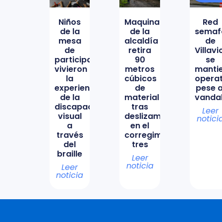
Niños
Maquinaria
Red
de la
de la
semaf
mesa
alcaldía
de
de
retira
Villav
participación
90
se
vivieron
metros
manti
la
cúbicos
opera
experiencia
de
pese a
de la
material
vanda
discapacidad
tras
Leer
visual
deslizamiento
notici
a
en el
través
corregimiento
del
tres
braille
Leer
noticia
Leer
noticia