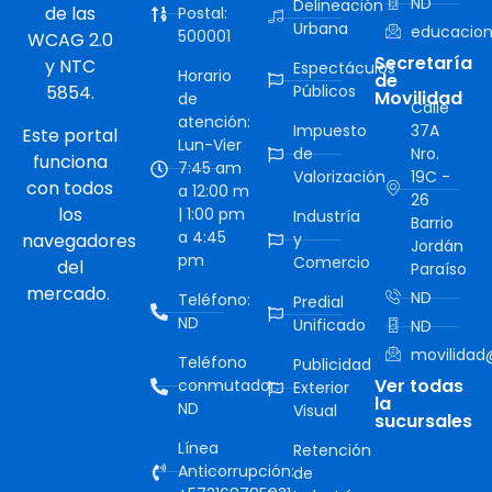
ND
Delineación
de las
Postal:
Urbana
educacion
500001
WCAG 2.0
Secretaría
y NTC
Espectáculos
Horario
de
5854.
Públicos
Movilidad
de
Calle
atención:
Impuesto
37A
Este portal
Lun-Vier
de
Nro.
funciona
7:45 am
Valorización
19C -
con todos
a 12:00 m
26
los
| 1:00 pm
Industría
Barrio
a 4:45
navegadores
y
Jordán
pm
Comercio
del
Paraíso
mercado.
ND
Teléfono:
Predial
ND
Unificado
ND
movilidad@
Teléfono
Publicidad
Ver todas
conmutador:
Exterior
la
ND
Visual
sucursales
Línea
Retención
Anticorrupción:
de