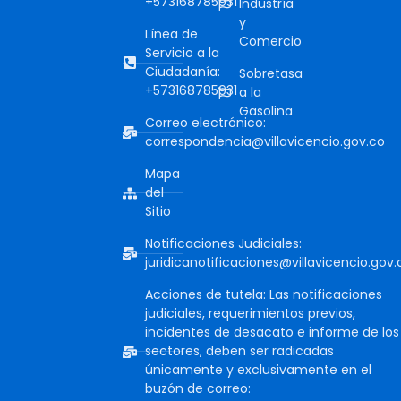
+573168785931
Industría
y
Línea de
Comercio
Servicio a la
Ciudadanía:
Sobretasa
+573168785931
a la
Gasolina
Correo electrónico:
correspondencia@villavicencio.gov.co
Mapa
del
Sitio
Notificaciones Judiciales:
juridicanotificaciones@villavicencio.gov.
Acciones de tutela: Las notificaciones
judiciales, requerimientos previos,
incidentes de desacato e informe de los
sectores, deben ser radicadas
únicamente y exclusivamente en el
buzón de correo: