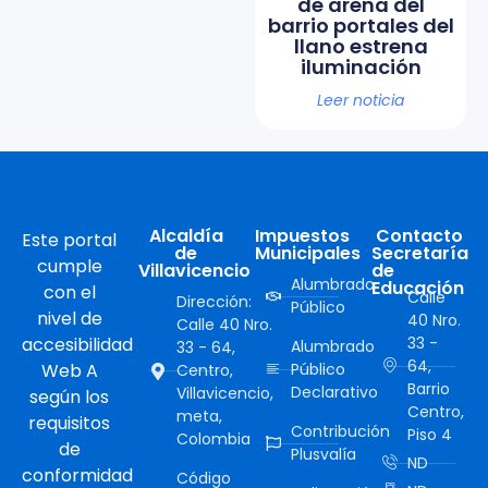
de arena del
barrio portales del
llano estrena
iluminación
Leer noticia
Alcaldía
Impuestos
Contacto
Este portal
de
Municipales
Secretaría
cumple
Villavicencio
de
Alumbrado
Educación
con el
Calle
Dirección:
Público
nivel de
40 Nro.
Calle 40 Nro.
accesibilidad
33 -
Alumbrado
33 - 64,
64,
Web A
Público
Centro,
Barrio
Declarativo
Villavicencio,
según los
Centro,
meta,
requisitos
Contribución
Piso 4
Colombia
de
Plusvalía
ND
conformidad
Código