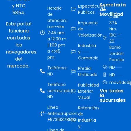
Secretaría
y NTC
Espectáculos
Horario
de
5854.
Públicos
Movilidad
de
Calle
atención:
Impuesto
37A
Este portal
Lun-Vier
de
Nro.
funciona
7:45 am
Valorización
19C -
con todos
a 12:00 m
26
los
| 1:00 pm
Industría
Barrio
a 4:45
navegadores
y
Jordán
pm
Comercio
del
Paraíso
mercado.
ND
Teléfono:
Predial
ND
Unificado
ND
movilidad@
Teléfono
Publicidad
Ver todas
conmutador:
Exterior
la
ND
Visual
sucursales
Línea
Retención
Anticorrupción:
de
+573168785931
Industría
y
Línea de