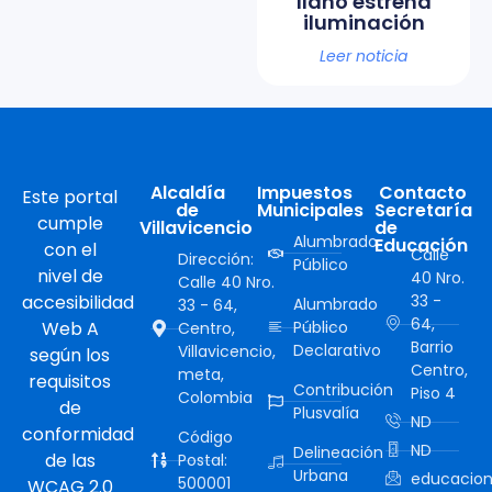
llano estrena
iluminación
Leer noticia
Alcaldía
Impuestos
Contacto
Este portal
de
Municipales
Secretaría
cumple
Villavicencio
de
Alumbrado
Educación
con el
Calle
Dirección:
Público
nivel de
40 Nro.
Calle 40 Nro.
accesibilidad
33 -
Alumbrado
33 - 64,
64,
Web A
Público
Centro,
Barrio
Declarativo
Villavicencio,
según los
Centro,
meta,
requisitos
Contribución
Piso 4
Colombia
de
Plusvalía
ND
conformidad
Código
ND
Delineación
de las
Postal:
Urbana
educacion
500001
WCAG 2.0