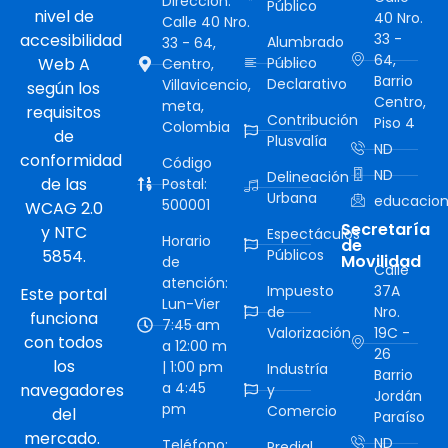
Dirección:
Público
nivel de
40 Nro.
Calle 40 Nro.
accesibilidad
33 -
Alumbrado
33 - 64,
64,
Web A
Público
Centro,
Barrio
Declarativo
Villavicencio,
según los
Centro,
meta,
requisitos
Contribución
Piso 4
Colombia
de
Plusvalía
ND
conformidad
Código
ND
Delineación
de las
Postal:
Urbana
educacion
500001
WCAG 2.0
Secretaría
y NTC
Espectáculos
Horario
de
5854.
Públicos
Movilidad
de
Calle
atención:
Impuesto
37A
Este portal
Lun-Vier
de
Nro.
funciona
7:45 am
Valorización
19C -
con todos
a 12:00 m
26
los
| 1:00 pm
Industría
Barrio
a 4:45
navegadores
y
Jordán
pm
Comercio
del
Paraíso
mercado.
ND
Teléfono:
Predial