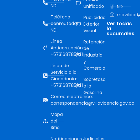
ND
Unificado
ND
movilidad@
Teléfono
Publicidad
Ver todas
conmutador:
Exterior
la
ND
Visual
sucursales
Línea
Retención
Anticorrupción:
de
+573168785931
Industría
y
Línea de
Comercio
Servicio a la
Ciudadanía:
Sobretasa
+573168785931
a la
Gasolina
Correo electrónico:
correspondencia@villavicencio.gov.co
Mapa
del
Sitio
Notificaciones Judiciales: