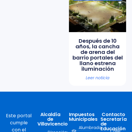
Después de 10
años, la cancha
de arena del
barrio portales del
llano estrena
iluminación
Leer noticia
Alcaldía
Impuestos
Contacto
Este portal
de
Municipales
Secretaría
cumple
Villavicencio
de
Alumbrado
Educación
con el
Calle