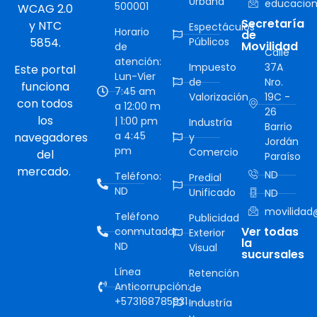
Urbana
educacion
500001
WCAG 2.0
Secretaría
y NTC
Espectáculos
Horario
de
5854.
Públicos
Movilidad
de
Calle
atención:
Impuesto
37A
Este portal
Lun-Vier
de
Nro.
funciona
7:45 am
Valorización
19C -
con todos
a 12:00 m
26
los
| 1:00 pm
Industría
Barrio
a 4:45
navegadores
y
Jordán
pm
Comercio
del
Paraíso
mercado.
ND
Teléfono:
Predial
ND
Unificado
ND
movilidad@
Teléfono
Publicidad
Ver todas
conmutador:
Exterior
la
ND
Visual
sucursales
Línea
Retención
Anticorrupción:
de
+573168785931
Industría