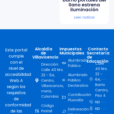
llano estrena
iluminación
Leer noticia
Alcaldía
Impuestos
Contacto
Este portal
de
Municipales
Secretaría
cumple
Villavicencio
de
Alumbrado
Educación
con el
Calle
Dirección:
Público
nivel de
40 Nro.
Calle 40 Nro.
accesibilidad
33 -
Alumbrado
33 - 64,
64,
Web A
Público
Centro,
Barrio
Declarativo
Villavicencio,
según los
Centro,
meta,
requisitos
Contribución
Piso 4
Colombia
de
Plusvalía
ND
conformidad
Código
ND
Delineación
de las
Postal: