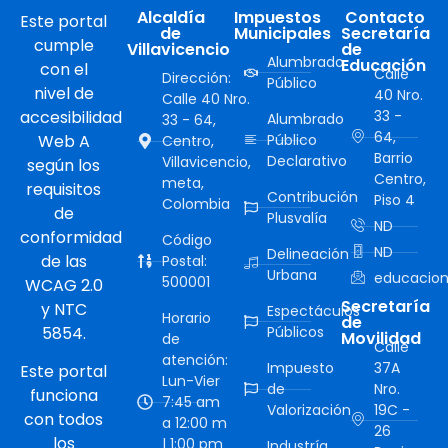
Alcaldía
Impuestos
Contacto
Este portal
de
Municipales
Secretaría
cumple
Villavicencio
de
Alumbrado
Educación
con el
Calle
Dirección:
Público
nivel de
40 Nro.
Calle 40 Nro.
accesibilidad
33 -
Alumbrado
33 - 64,
64,
Web A
Público
Centro,
Barrio
Declarativo
Villavicencio,
según los
Centro,
meta,
requisitos
Contribución
Piso 4
Colombia
de
Plusvalía
ND
conformidad
Código
ND
Delineación
de las
Postal:
Urbana
educacion
500001
WCAG 2.0
Secretaría
y NTC
Espectáculos
Horario
de
5854.
Públicos
Movilidad
de
Calle
atención:
Impuesto
37A
Este portal
Lun-Vier
de
Nro.
funciona
7:45 am
Valorización
19C -
con todos
a 12:00 m
26
los
| 1:00 pm
Industría