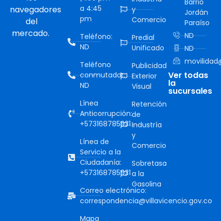
Barrio
a 4:45
navegadores
y
Jordán
pm
Comercio
del
Paraíso
mercado.
ND
Teléfono:
Predial
ND
Unificado
ND
movilidad@
Teléfono
Publicidad
Ver todas
conmutador:
Exterior
la
ND
Visual
sucursales
Línea
Retención
Anticorrupción:
de
+573168785931
Industría
y
Línea de
Comercio
Servicio a la
Ciudadanía:
Sobretasa
+573168785931
a la
Gasolina
Correo electrónico:
correspondencia@villavicencio.gov.co
Mapa