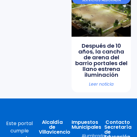
Después de 10
años, la cancha
de arena del
barrio portales del
llano estrena
iluminación
Leer noticia
Alcaldía
Impuestos
Contacto
Este portal
de
Municipales
Secretaría
cumple
Villavicencio
de
Alumbrado
Educación