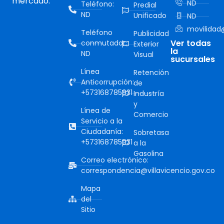
mercado.
ND
Teléfono:
Predial
ND
Unificado
ND
movilidad@
Teléfono
Publicidad
Ver todas
conmutador:
Exterior
la
ND
Visual
sucursales
Línea
Retención
Anticorrupción:
de
+573168785931
Industría
y
Línea de
Comercio
Servicio a la
Ciudadanía:
Sobretasa
+573168785931
a la
Gasolina
Correo electrónico:
correspondencia@villavicencio.gov.co
Mapa
del
Sitio