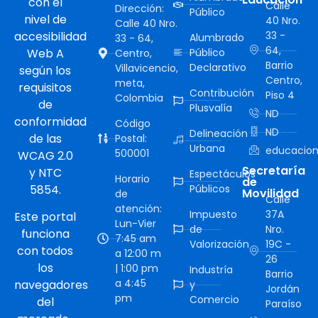
con el
Calle
Dirección:
Público
nivel de
40 Nro.
Calle 40 Nro.
accesibilidad
33 -
Alumbrado
33 - 64,
64,
Web A
Público
Centro,
Barrio
Declarativo
Villavicencio,
según los
Centro,
meta,
requisitos
Contribución
Piso 4
Colombia
de
Plusvalía
ND
conformidad
Código
ND
Delineación
de las
Postal:
Urbana
educacion
500001
WCAG 2.0
Secretaría
y NTC
Espectáculos
Horario
de
5854.
Públicos
Movilidad
de
Calle
atención:
Impuesto
37A
Este portal
Lun-Vier
de
Nro.
funciona
7:45 am
Valorización
19C -
con todos
a 12:00 m
26
los
| 1:00 pm
Industría
Barrio
a 4:45
navegadores
y
Jordán
pm
Comercio
del
Paraíso