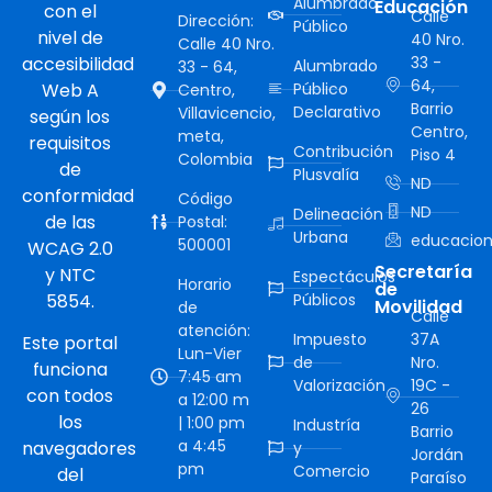
Alumbrado
Educación
con el
Calle
Dirección:
Público
nivel de
40 Nro.
Calle 40 Nro.
accesibilidad
33 -
Alumbrado
33 - 64,
64,
Web A
Público
Centro,
Barrio
Declarativo
Villavicencio,
según los
Centro,
meta,
requisitos
Contribución
Piso 4
Colombia
de
Plusvalía
ND
conformidad
Código
ND
Delineación
de las
Postal:
Urbana
educacion
500001
WCAG 2.0
Secretaría
y NTC
Espectáculos
Horario
de
5854.
Públicos
Movilidad
de
Calle
atención:
Impuesto
37A
Este portal
Lun-Vier
de
Nro.
funciona
7:45 am
Valorización
19C -
con todos
a 12:00 m
26
los
| 1:00 pm
Industría
Barrio
a 4:45
navegadores
y
Jordán
pm
Comercio
del
Paraíso