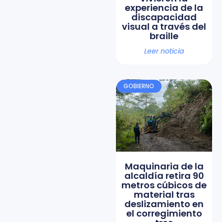
experiencia de la
discapacidad
visual a través del
braille
Leer noticia
GOBIERNO
Maquinaria de la
alcaldía retira 90
metros cúbicos de
material tras
deslizamiento en
el corregimiento