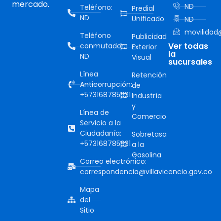
mercado.
ND
Teléfono:
Predial
ND
Unificado
ND
movilidad@
Teléfono
Publicidad
Ver todas
conmutador:
Exterior
la
ND
Visual
sucursales
Línea
Retención
Anticorrupción:
de
+573168785931
Industría
y
Línea de
Comercio
Servicio a la
Ciudadanía:
Sobretasa
+573168785931
a la
Gasolina
Correo electrónico:
correspondencia@villavicencio.gov.co
Mapa
del
Sitio