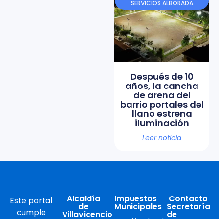
SERVICIOS ALBORADA
Después de 10
años, la cancha
de arena del
barrio portales del
llano estrena
iluminación
Leer noticia
Alcaldía
Impuestos
Contacto
Este portal
de
Municipales
Secretaría
cumple
Villavicencio
de