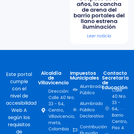
años, la cancha
de arena del
barrio portales del
llano estrena
iluminación
Leer noticia
Alcaldía
Impuestos
Contacto
Este portal
de
Municipales
Secretaría
cumple
Villavicencio
de
Alumbrado
Educación
con el
Calle
Dirección:
Público
nivel de
40 Nro.
Calle 40 Nro.
accesibilidad
33 -
Alumbrado
33 - 64,
64,
Web A
Público
Centro,
Barrio
Declarativo
Villavicencio,
según los
Centro,
meta,
requisitos
Contribución
Piso 4
Colombia
de
Plusvalía