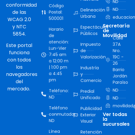
ND
conformidad
Código
ND
Delineación
de las
Postal:
Urbana
educacion
500001
WCAG 2.0
Secretaría
y NTC
Espectáculos
Horario
de
5854.
Públicos
Movilidad
de
Calle
atención:
Impuesto
37A
Este portal
Lun-Vier
de
Nro.
funciona
7:45 am
Valorización
19C -
con todos
a 12:00 m
26
los
| 1:00 pm
Industría
Barrio
a 4:45
navegadores
y
Jordán
pm
Comercio
del
Paraíso
mercado.
ND
Teléfono:
Predial
ND
Unificado
ND
movilidad@
Teléfono
Publicidad
Ver todas
conmutador:
Exterior
la
ND
Visual
sucursales
Línea
Retención