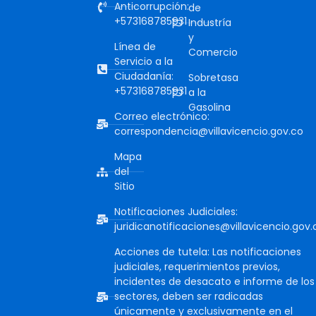
Anticorrupción:
de
+573168785931
Industría
y
Línea de
Comercio
Servicio a la
Ciudadanía:
Sobretasa
+573168785931
a la
Gasolina
Correo electrónico:
correspondencia@villavicencio.gov.co
Mapa
del
Sitio
Notificaciones Judiciales:
juridicanotificaciones@villavicencio.gov.
Acciones de tutela: Las notificaciones
judiciales, requerimientos previos,
incidentes de desacato e informe de los
sectores, deben ser radicadas
únicamente y exclusivamente en el