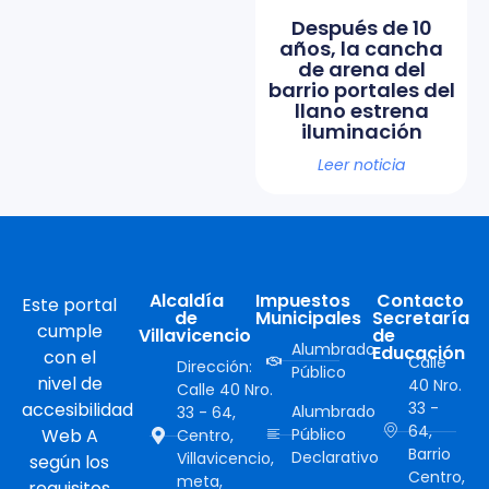
Después de 10
años, la cancha
de arena del
barrio portales del
llano estrena
iluminación
Leer noticia
Alcaldía
Impuestos
Contacto
Este portal
de
Municipales
Secretaría
cumple
Villavicencio
de
Alumbrado
Educación
con el
Calle
Dirección:
Público
nivel de
40 Nro.
Calle 40 Nro.
accesibilidad
33 -
Alumbrado
33 - 64,
64,
Web A
Público
Centro,
Barrio
Declarativo
Villavicencio,
según los
Centro,
meta,
requisitos