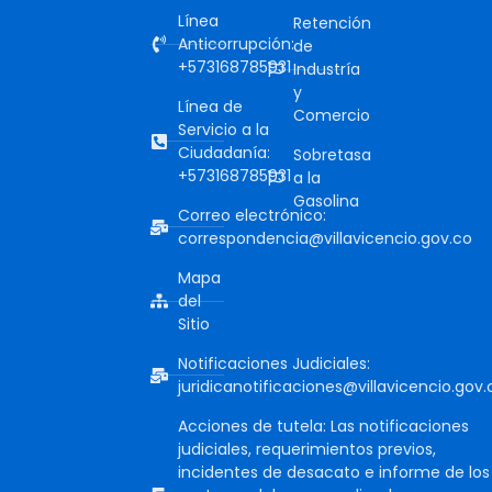
Línea
Retención
Anticorrupción:
de
+573168785931
Industría
y
Línea de
Comercio
Servicio a la
Ciudadanía:
Sobretasa
+573168785931
a la
Gasolina
Correo electrónico:
correspondencia@villavicencio.gov.co
Mapa
del
Sitio
Notificaciones Judiciales:
juridicanotificaciones@villavicencio.gov.
Acciones de tutela: Las notificaciones
judiciales, requerimientos previos,
incidentes de desacato e informe de los