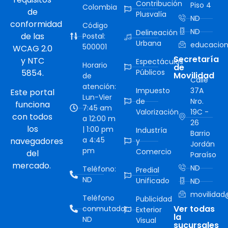
Contribución
Piso 4
Colombia
de
Plusvalía
ND
conformidad
Código
ND
Delineación
de las
Postal:
Urbana
educacion
500001
WCAG 2.0
Secretaría
y NTC
Espectáculos
Horario
de
5854.
Públicos
Movilidad
de
Calle
atención:
Impuesto
37A
Este portal
Lun-Vier
de
Nro.
funciona
7:45 am
Valorización
19C -
con todos
a 12:00 m
26
los
| 1:00 pm
Industría
Barrio
a 4:45
navegadores
y
Jordán
pm
Comercio
del
Paraíso
mercado.
ND
Teléfono:
Predial
ND
Unificado
ND
movilidad@
Teléfono
Publicidad
Ver todas
conmutador:
Exterior
la
ND
Visual
sucursales