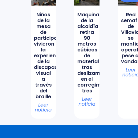
Niños
Maquinaria
Red
de la
de la
semaf
mesa
alcaldía
de
de
retira
Villav
participación
90
se
vivieron
metros
manti
la
cúbicos
opera
experiencia
de
pese a
de la
material
vanda
discapacidad
tras
Leer
visual
deslizamiento
notici
a
en el
través
corregimiento
del
tres
braille
Leer
noticia
Leer
noticia