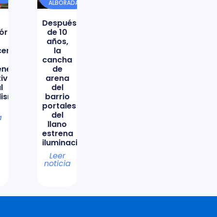
ALBORADA
Después
órica
de 10
años,
icencio
la
cancha
ene
de
tiva
arena
l
del
lismo
barrio
portales
del
a
llano
estrena
iluminación
Leer
noticia