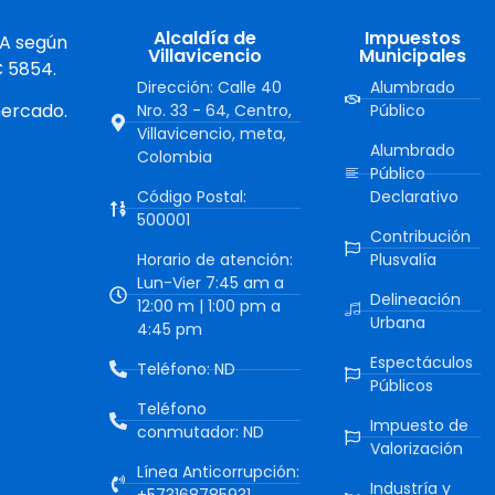
Alcaldía de
Impuestos
 A según
Villavicencio
Municipales
C 5854.
Dirección: Calle 40
Alumbrado
mercado.
Nro. 33 - 64, Centro,
Público
Villavicencio, meta,
Alumbrado
Colombia
Público
Código Postal:
Declarativo
500001
Contribución
Horario de atención:
Plusvalía
Lun-Vier 7:45 am a
Delineación
12:00 m | 1:00 pm a
Urbana
4:45 pm
Espectáculos
Teléfono: ND
Públicos
Teléfono
Impuesto de
conmutador: ND
Valorización
Línea Anticorrupción:
Industría y
+573168785931