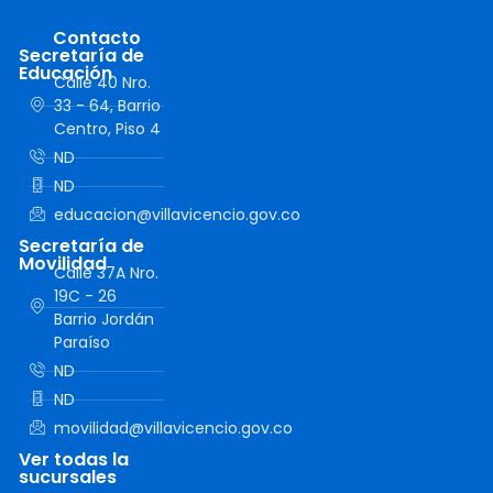
Contacto
Secretaría de
Educación
Calle 40 Nro.
33 - 64, Barrio
Centro, Piso 4
ND
ND
educacion@villavicencio.gov.co
Secretaría de
Movilidad
Calle 37A Nro.
19C - 26
Barrio Jordán
Paraíso
ND
ND
movilidad@villavicencio.gov.co
Ver todas la
sucursales