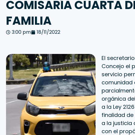
COMISARÍA CUARTA D
FAMILIA
3:00 pm
18/11/2022
El secretari
Concejo el p
servicio per
comunidad de
parcialmente
orgánica del
a la Ley 212
finalidad de
a la justici
con el propó