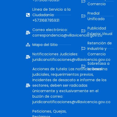
Comercio
Línea de Servicio a la
Predial
Ciudadanía:
Unificado
+573168785931
Publicidad
Correo electrónico:
Exterior Visual
correspondencia@villavicencio.gov.co
Retención de
Mapa del Sitio
Industría y
Notificaciones Judiciales:
Comercio
juridicanotificaciones@villavicencio.gov.co
Sobretasa a
Acciones de tutela: Las notificaciones
la Gasolina
judiciales, requerimientos previos,
incidentes de desacato e informe de los
sectores, deben ser radicadas
únicamente y exclusivamente en el
buzón de correo:
juridicanotificaciones@villavicencio.gov.co
Peticiones, Quejas,
Reclamos,