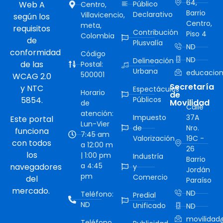
64,
Web A
Público
Centro,
Barrio
Declarativo
Villavicencio,
según los
Centro,
meta,
requisitos
Contribución
Piso 4
Colombia
de
Plusvalía
ND
conformidad
Código
ND
Delineación
de las
Postal:
Urbana
educacion
500001
WCAG 2.0
Secretaría
y NTC
Espectáculos
Horario
de
5854.
Públicos
Movilidad
de
Calle
atención:
Impuesto
37A
Este portal
Lun-Vier
de
Nro.
funciona
7:45 am
Valorización
19C -
con todos
a 12:00 m
26
los
| 1:00 pm
Industría
Barrio
a 4:45
navegadores
y
Jordán
pm
Comercio
del
Paraíso
mercado.
ND
Teléfono:
Predial
ND
Unificado
ND
movilidad@
Teléfono