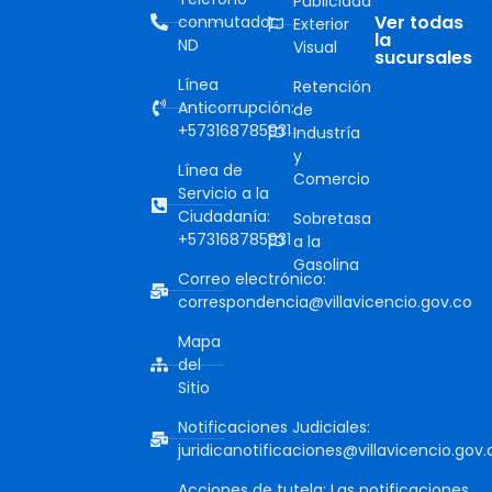
Publicidad
Ver todas
conmutador:
Exterior
la
ND
Visual
sucursales
Línea
Retención
Anticorrupción:
de
+573168785931
Industría
y
Línea de
Comercio
Servicio a la
Ciudadanía:
Sobretasa
+573168785931
a la
Gasolina
Correo electrónico:
correspondencia@villavicencio.gov.co
Mapa
del
Sitio
Notificaciones Judiciales:
juridicanotificaciones@villavicencio.gov.
Acciones de tutela: Las notificaciones