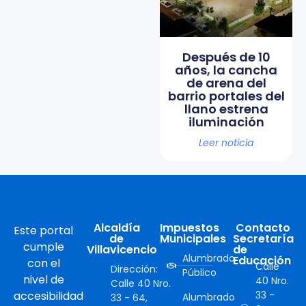
Después de 10
años, la cancha
de arena del
barrio portales del
llano estrena
iluminación
Leer noticia
Alcaldía
Impuestos
Contacto
Este portal
de
Municipales
Secretaría
cumple
Villavicencio
de
Alumbrado
Educación
con el
Calle
Dirección:
Público
nivel de
40 Nro.
Calle 40 Nro.
accesibilidad
33 -
Alumbrado
33 - 64,