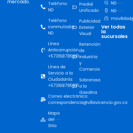
mercado.
ND
Teléfono:
Predial
ND
Unificado
ND
movilidad@
Teléfono
Publicidad
Ver todas
conmutador:
Exterior
la
ND
Visual
sucursales
Línea
Retención
Anticorrupción:
de
+573168785931
Industría
y
Línea de
Comercio
Servicio a la
Ciudadanía:
Sobretasa
+573168785931
a la
Gasolina
Correo electrónico:
correspondencia@villavicencio.gov.co
Mapa
del
Sitio