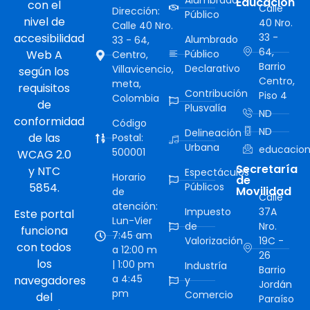
Alumbrado
Educación
con el
Calle
Dirección:
Público
nivel de
40 Nro.
Calle 40 Nro.
accesibilidad
33 -
Alumbrado
33 - 64,
64,
Web A
Público
Centro,
Barrio
Declarativo
Villavicencio,
según los
Centro,
meta,
requisitos
Contribución
Piso 4
Colombia
de
Plusvalía
ND
conformidad
Código
ND
Delineación
de las
Postal:
Urbana
educacion
500001
WCAG 2.0
Secretaría
y NTC
Espectáculos
Horario
de
5854.
Públicos
Movilidad
de
Calle
atención:
Impuesto
37A
Este portal
Lun-Vier
de
Nro.
funciona
7:45 am
Valorización
19C -
con todos
a 12:00 m
26
los
| 1:00 pm
Industría
Barrio
a 4:45
navegadores
y
Jordán
pm
Comercio
del
Paraíso