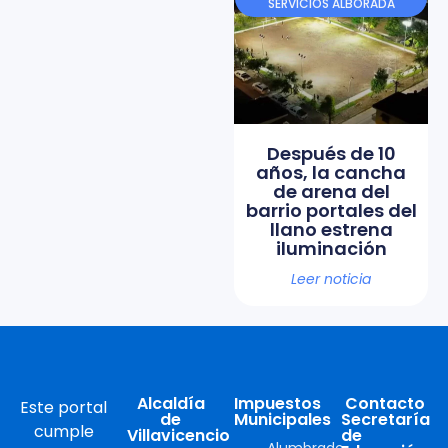
SERVICIOS ALBORADA
Después de 10
años, la cancha
de arena del
barrio portales del
llano estrena
iluminación
Leer noticia
Alcaldía
Impuestos
Contacto
Este portal
de
Municipales
Secretaría
cumple
Villavicencio
de