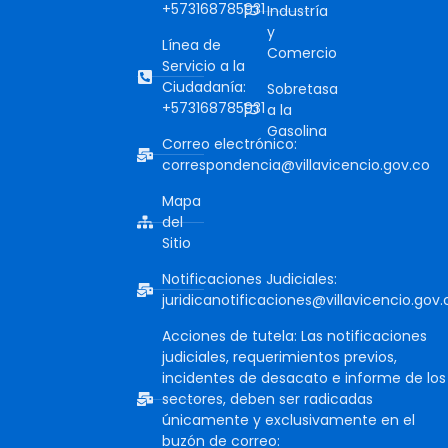
+573168785931
Industría
y
Línea de
Comercio
Servicio a la
Ciudadanía:
Sobretasa
+573168785931
a la
Gasolina
Correo electrónico:
correspondencia@villavicencio.gov.co
Mapa
del
Sitio
Notificaciones Judiciales:
juridicanotificaciones@villavicencio.gov.
Acciones de tutela: Las notificaciones
judiciales, requerimientos previos,
incidentes de desacato e informe de los
sectores, deben ser radicadas
únicamente y exclusivamente en el
buzón de correo: