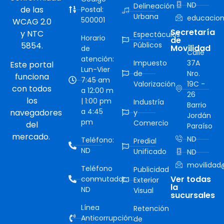
ND
Delineación
de las
Postal:
Urbana
educacion
500001
WCAG 2.0
Secretaría
y NTC
Espectáculos
Horario
de
5854.
Públicos
Movilidad
de
Calle
atención:
Impuesto
37A
Este portal
Lun-Vier
de
Nro.
funciona
7:45 am
Valorización
19C -
con todos
a 12:00 m
26
los
| 1:00 pm
Industría
Barrio
a 4:45
navegadores
y
Jordán
pm
Comercio
del
Paraíso
mercado.
ND
Teléfono:
Predial
ND
Unificado
ND
movilidad@
Teléfono
Publicidad
Ver todas
conmutador:
Exterior
la
ND
Visual
sucursales
Línea
Retención
Anticorrupción:
de