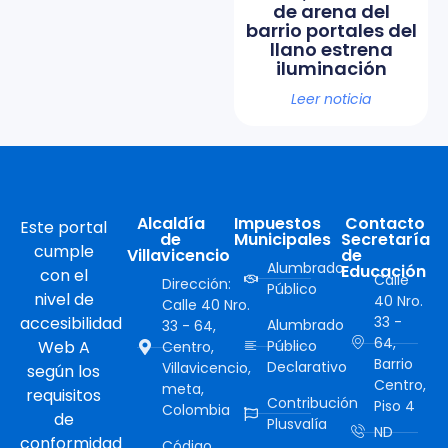
de arena del
barrio portales del
llano estrena
iluminación
Leer noticia
Alcaldía
Impuestos
Contacto
Este portal
de
Municipales
Secretaría
cumple
Villavicencio
de
Alumbrado
Educación
con el
Calle
Dirección:
Público
nivel de
40 Nro.
Calle 40 Nro.
accesibilidad
33 -
Alumbrado
33 - 64,
64,
Web A
Público
Centro,
Barrio
Declarativo
Villavicencio,
según los
Centro,
meta,
requisitos
Contribución
Piso 4
Colombia
de
Plusvalía
ND
conformidad
Código