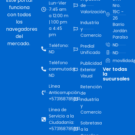
Este portal
Lun-Vier
de
Nro.
funciona
7:45 am
Valorización
19C -
con todos
a 12:00 m
26
los
| 1:00 pm
Industría
Barrio
a 4:45
navegadores
y
Jordán
pm
Comercio
del
Paraíso
mercado.
ND
Teléfono:
Predial
ND
Unificado
ND
movilidad@
Teléfono
Publicidad
Ver todas
conmutador:
Exterior
la
ND
Visual
sucursales
Línea
Retención
Anticorrupción:
de
+573168785931
Industría
y
Línea de
Comercio
Servicio a la
Ciudadanía:
Sobretasa
+573168785931
a la