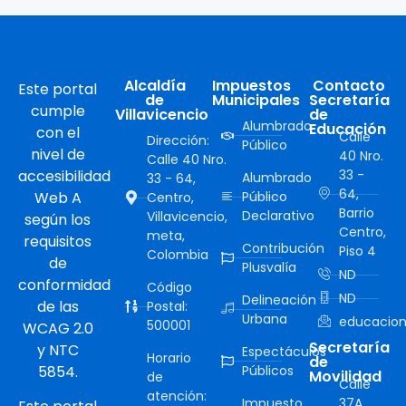
Alcaldía
Impuestos
Contacto
Este portal
de
Municipales
Secretaría
cumple
Villavicencio
de
Alumbrado
Educación
con el
Calle
Dirección:
Público
nivel de
40 Nro.
Calle 40 Nro.
accesibilidad
33 -
Alumbrado
33 - 64,
64,
Web A
Público
Centro,
Barrio
Declarativo
Villavicencio,
según los
Centro,
meta,
requisitos
Contribución
Piso 4
Colombia
de
Plusvalía
ND
conformidad
Código
ND
Delineación
de las
Postal:
Urbana
educacion
500001
WCAG 2.0
Secretaría
y NTC
Espectáculos
Horario
de
5854.
Públicos
Movilidad
de
Calle
atención:
Impuesto
37A