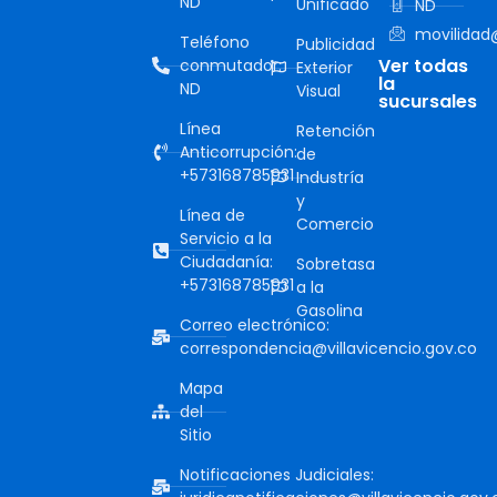
ND
Unificado
ND
movilidad@
Teléfono
Publicidad
Ver todas
conmutador:
Exterior
la
ND
Visual
sucursales
Línea
Retención
Anticorrupción:
de
+573168785931
Industría
y
Línea de
Comercio
Servicio a la
Ciudadanía:
Sobretasa
+573168785931
a la
Gasolina
Correo electrónico:
correspondencia@villavicencio.gov.co
Mapa
del
Sitio
Notificaciones Judiciales: