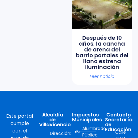
Después de 10
años, la cancha
de arena del
barrio portales del
llano estrena
iluminación
Leer noticia
Alcaldía
Impuestos
Contacto
Este portal
de
Municipales
Secretaría
cumple
Villavicencio
de
Alumbrado
Educación
con el
Calle
Dirección:
Público