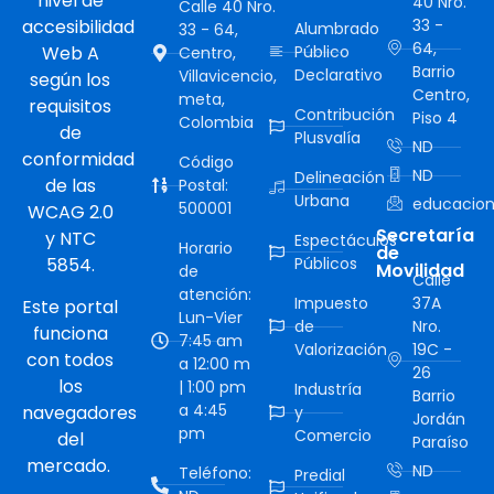
nivel de
40 Nro.
Calle 40 Nro.
accesibilidad
33 -
Alumbrado
33 - 64,
64,
Web A
Público
Centro,
Barrio
Declarativo
Villavicencio,
según los
Centro,
meta,
requisitos
Contribución
Piso 4
Colombia
de
Plusvalía
ND
conformidad
Código
ND
Delineación
de las
Postal:
Urbana
educacion
500001
WCAG 2.0
Secretaría
y NTC
Espectáculos
Horario
de
5854.
Públicos
Movilidad
de
Calle
atención:
Impuesto
37A
Este portal
Lun-Vier
de
Nro.
funciona
7:45 am
Valorización
19C -
con todos
a 12:00 m
26
los
| 1:00 pm
Industría
Barrio
a 4:45
navegadores
y
Jordán
pm
Comercio
del
Paraíso
mercado.
ND
Teléfono:
Predial