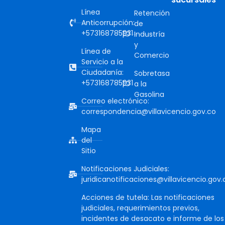
Línea
Retención
Anticorrupción:
de
+573168785931
Industría
y
Línea de
Comercio
Servicio a la
Ciudadanía:
Sobretasa
+573168785931
a la
Gasolina
Correo electrónico:
correspondencia@villavicencio.gov.co
Mapa
del
Sitio
Notificaciones Judiciales:
juridicanotificaciones@villavicencio.gov.
Acciones de tutela: Las notificaciones
judiciales, requerimientos previos,
incidentes de desacato e informe de los