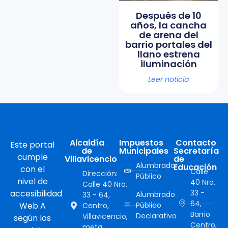
Después de 10
años, la cancha
de arena del
barrio portales del
llano estrena
iluminación
Leer noticia
Alcaldía
Impuestos
Contacto
Este portal
de
Municipales
Secretaría
cumple
Villavicencio
de
Alumbrado
Educación
con el
Calle
Dirección:
Público
nivel de
40 Nro.
Calle 40 Nro.
accesibilidad
33 -
Alumbrado
33 - 64,
64,
Web A
Público
Centro,
Barrio
Declarativo
Villavicencio,
según los
Centro,
meta,