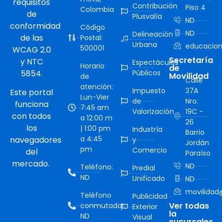
requisitos
Contribución
Piso 4
Colombia
de
Plusvalía
ND
conformidad
Código
ND
Delineación
de las
Postal:
Urbana
educacion
500001
WCAG 2.0
Secretaría
y NTC
Espectáculos
Horario
de
5854.
Públicos
Movilidad
de
Calle
atención:
Impuesto
37A
Este portal
Lun-Vier
de
Nro.
funciona
7:45 am
Valorización
19C -
con todos
a 12:00 m
26
los
| 1:00 pm
Industría
Barrio
a 4:45
navegadores
y
Jordán
pm
Comercio
del
Paraíso
mercado.
ND
Teléfono:
Predial
ND
Unificado
ND
movilidad@
Teléfono
Publicidad
Ver todas
conmutador:
Exterior
la
ND
Visual
sucursales