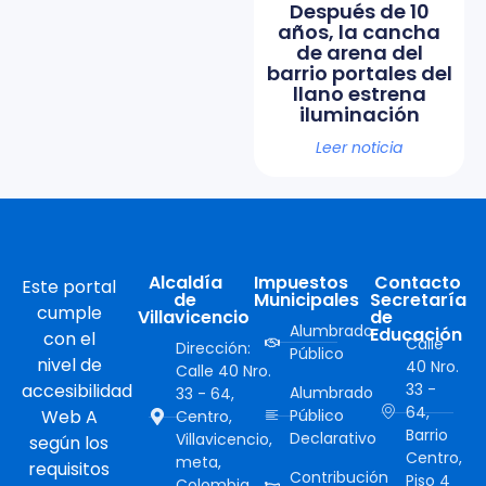
Después de 10
años, la cancha
de arena del
barrio portales del
llano estrena
iluminación
Leer noticia
Alcaldía
Impuestos
Contacto
Este portal
de
Municipales
Secretaría
cumple
Villavicencio
de
Alumbrado
Educación
con el
Calle
Dirección:
Público
nivel de
40 Nro.
Calle 40 Nro.
accesibilidad
33 -
Alumbrado
33 - 64,
64,
Web A
Público
Centro,
Barrio
Declarativo
Villavicencio,
según los
Centro,
meta,
requisitos
Contribución
Piso 4
Colombia