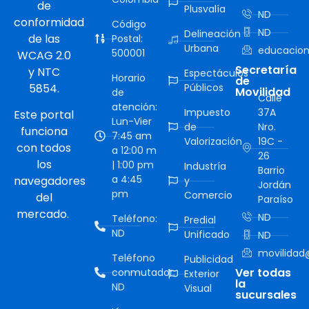
de
Plusvalía
ND
conformidad
Código
ND
Delineación
de las
Postal:
Urbana
educacion
500001
WCAG 2.0
Secretaría
y NTC
Espectáculos
Horario
de
5854.
Públicos
Movilidad
de
Calle
atención:
Impuesto
37A
Este portal
Lun-Vier
de
Nro.
funciona
7:45 am
Valorización
19C -
con todos
a 12:00 m
26
los
| 1:00 pm
Industría
Barrio
a 4:45
navegadores
y
Jordán
pm
Comercio
del
Paraíso
mercado.
ND
Teléfono:
Predial
ND
Unificado
ND
movilidad@
Teléfono
Publicidad
Ver todas
conmutador:
Exterior
la
ND
Visual
sucursales