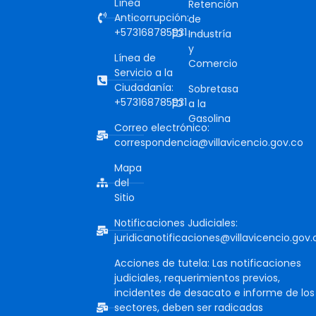
Línea
Retención
Anticorrupción:
de
+573168785931
Industría
y
Línea de
Comercio
Servicio a la
Ciudadanía:
Sobretasa
+573168785931
a la
Gasolina
Correo electrónico:
correspondencia@villavicencio.gov.co
Mapa
del
Sitio
Notificaciones Judiciales:
juridicanotificaciones@villavicencio.gov.
Acciones de tutela: Las notificaciones
judiciales, requerimientos previos,
incidentes de desacato e informe de los
sectores, deben ser radicadas