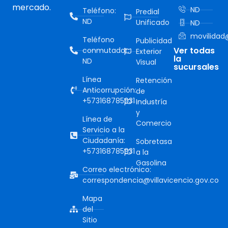
mercado.
ND
Teléfono:
Predial
ND
Unificado
ND
movilidad@
Teléfono
Publicidad
Ver todas
conmutador:
Exterior
la
ND
Visual
sucursales
Línea
Retención
Anticorrupción:
de
+573168785931
Industría
y
Línea de
Comercio
Servicio a la
Ciudadanía:
Sobretasa
+573168785931
a la
Gasolina
Correo electrónico:
correspondencia@villavicencio.gov.co
Mapa
del
Sitio