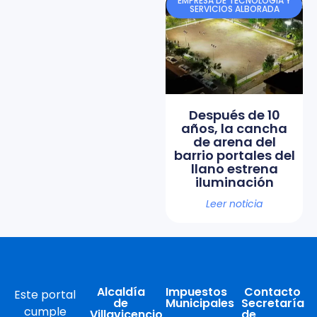
EMPRESA DE TECNOLOGÍA Y
SERVICIOS ALBORADA
Después de 10
años, la cancha
de arena del
barrio portales del
llano estrena
iluminación
Leer noticia
Alcaldía
Impuestos
Contacto
Este portal
de
Municipales
Secretaría
cumple
Villavicencio
de