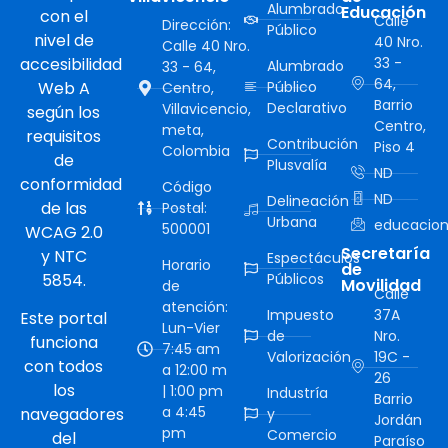
Alumbrado
Educación
con el
Calle
Dirección:
Público
nivel de
40 Nro.
Calle 40 Nro.
accesibilidad
33 -
Alumbrado
33 - 64,
64,
Web A
Público
Centro,
Barrio
Declarativo
Villavicencio,
según los
Centro,
meta,
requisitos
Contribución
Piso 4
Colombia
de
Plusvalía
ND
conformidad
Código
ND
Delineación
de las
Postal:
Urbana
educacion
500001
WCAG 2.0
Secretaría
y NTC
Espectáculos
Horario
de
5854.
Públicos
Movilidad
de
Calle
atención:
Impuesto
37A
Este portal
Lun-Vier
de
Nro.
funciona
7:45 am
Valorización
19C -
con todos
a 12:00 m
26
los
| 1:00 pm
Industría
Barrio
a 4:45
navegadores
y
Jordán
pm
Comercio
del
Paraíso