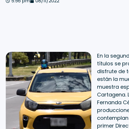
5:56 pm
08/11/2022
En la segund
títulos se p
disfrute de 
están la mue
muestra espe
Cartagena. L
Fernanda Cé
produccione
contemplan c
primer Direc