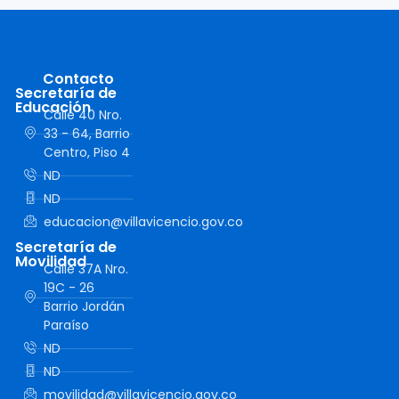
Contacto
Secretaría de
Educación
Calle 40 Nro.
33 - 64, Barrio
Centro, Piso 4
ND
ND
educacion@villavicencio.gov.co
Secretaría de
Movilidad
Calle 37A Nro.
19C - 26
Barrio Jordán
Paraíso
ND
ND
movilidad@villavicencio.gov.co