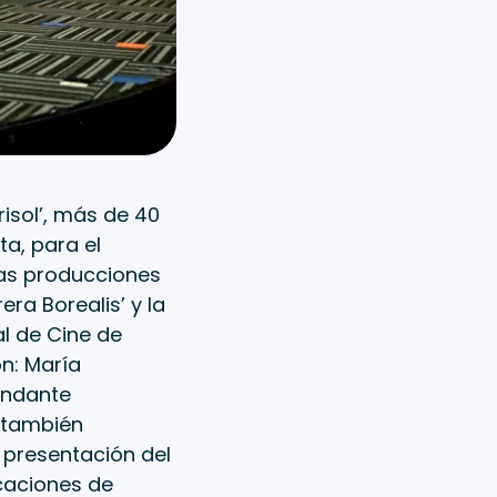
risol’, más de 40
ta, para el
 las producciones
ra Borealis’ y la
al de Cine de
on: María
Andante
 también
 presentación del
ocaciones de