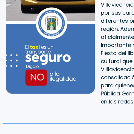
Villavicenci
por sus cara
diferentes 
región. Adem
oficialmente
importante m
Fiesta del l
cultural que
Villlavicenc
consolidación
para quienes
Pública Ger
en las redes