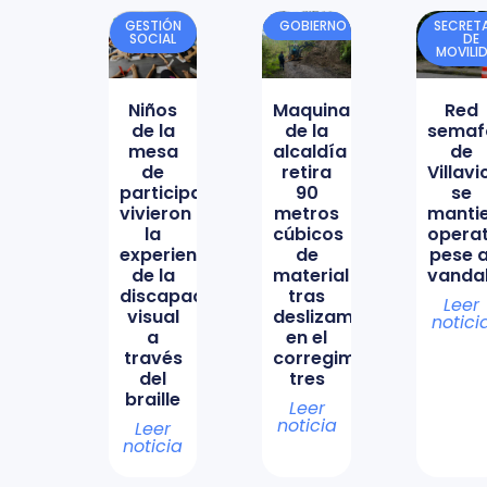
GESTIÓN
GOBIERNO
SECRETA
SOCIAL
DE
MOVILI
Niños
Maquinaria
Red
de la
de la
semaf
mesa
alcaldía
de
de
retira
Villav
participación
90
se
vivieron
metros
manti
la
cúbicos
opera
experiencia
de
pese a
de la
material
vanda
discapacidad
tras
Leer
visual
deslizamiento
notici
a
en el
través
corregimiento
del
tres
braille
Leer
noticia
Leer
noticia