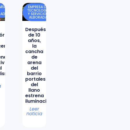
RÍA
EMPRESA DE
TECNOLOGÍA
DAD
Y SERVICIOS
ALBORADA
Después
órica
de 10
años,
icencio
la
cancha
ene
de
tiva
arena
l
del
lismo
barrio
portales
del
a
llano
estrena
iluminación
Leer
noticia