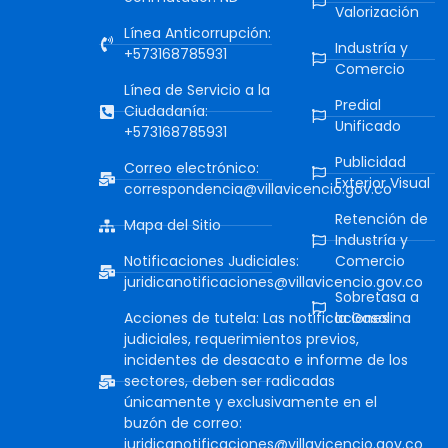
Valorización
Línea Anticorrupción:
Industría y
+573168785931
Comercio
Línea de Servicio a la
Predial
Ciudadanía:
Unificado
+573168785931
Publicidad
Correo electrónico:
Exterior Visual
correspondencia@villavicencio.gov.co
Retención de
Mapa del Sitio
Industría y
Notificaciones Judiciales:
Comercio
juridicanotificaciones@villavicencio.gov.co
Sobretasa a
Acciones de tutela: Las notificaciones
la Gasolina
judiciales, requerimientos previos,
incidentes de desacato e informe de los
sectores, deben ser radicadas
únicamente y exclusivamente en el
buzón de correo:
juridicanotificaciones@villavicencio.gov.co