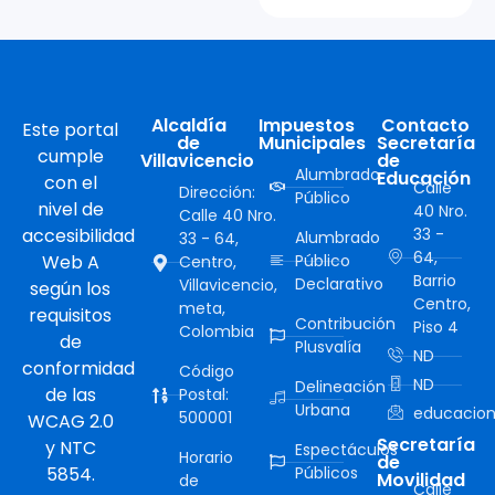
Alcaldía
Impuestos
Contacto
Este portal
de
Municipales
Secretaría
cumple
Villavicencio
de
Alumbrado
Educación
con el
Calle
Dirección:
Público
nivel de
40 Nro.
Calle 40 Nro.
accesibilidad
33 -
Alumbrado
33 - 64,
64,
Web A
Público
Centro,
Barrio
Declarativo
Villavicencio,
según los
Centro,
meta,
requisitos
Contribución
Piso 4
Colombia
de
Plusvalía
ND
conformidad
Código
ND
Delineación
de las
Postal:
Urbana
educacion
500001
WCAG 2.0
Secretaría
y NTC
Espectáculos
Horario
de
5854.
Públicos
Movilidad
de
Calle