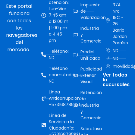
atención:
Impuesto
37A
Este portal
Lun-Vier
de
Nro.
funciona
7:45 am
Valorización
19C -
con todos
a 12:00 m
26
los
| 1:00 pm
Industría
Barrio
a 4:45
navegadores
y
Jordán
pm
Comercio
del
Paraíso
mercado.
ND
Teléfono:
Predial
ND
Unificado
ND
movilidad@
Teléfono
Publicidad
Ver todas
conmutador:
Exterior
la
ND
Visual
sucursales
Línea
Retención
Anticorrupción:
de
+573168785931
Industría
y
Línea de
Comercio
Servicio a la
Ciudadanía:
Sobretasa
+573168785931