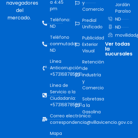
a 4:45
navegadores
y
Jordán
pm
Comercio
del
Paraíso
mercado.
ND
Teléfono:
Predial
ND
Unificado
ND
movilidad@
Teléfono
Publicidad
Ver todas
conmutador:
Exterior
la
ND
Visual
sucursales
Línea
Retención
Anticorrupción:
de
+573168785931
Industría
y
Línea de
Comercio
Servicio a la
Ciudadanía:
Sobretasa
+573168785931
a la
Gasolina
Correo electrónico:
correspondencia@villavicencio.gov.co
Mapa