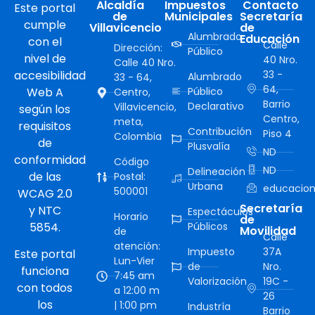
Alcaldía
Impuestos
Contacto
Este portal
de
Municipales
Secretaría
cumple
Villavicencio
de
Alumbrado
Educación
con el
Calle
Dirección:
Público
nivel de
40 Nro.
Calle 40 Nro.
accesibilidad
33 -
Alumbrado
33 - 64,
64,
Web A
Público
Centro,
Barrio
Declarativo
Villavicencio,
según los
Centro,
meta,
requisitos
Contribución
Piso 4
Colombia
de
Plusvalía
ND
conformidad
Código
ND
Delineación
de las
Postal:
Urbana
educacion
500001
WCAG 2.0
Secretaría
y NTC
Espectáculos
Horario
de
5854.
Públicos
Movilidad
de
Calle
atención:
Impuesto
37A
Este portal
Lun-Vier
de
Nro.
funciona
7:45 am
Valorización
19C -
con todos
a 12:00 m
26
los
| 1:00 pm
Industría
Barrio