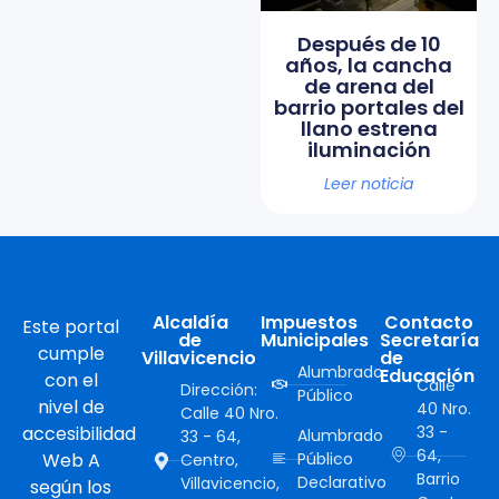
Después de 10
años, la cancha
de arena del
barrio portales del
llano estrena
iluminación
Leer noticia
Alcaldía
Impuestos
Contacto
Este portal
de
Municipales
Secretaría
cumple
Villavicencio
de
Alumbrado
Educación
con el
Calle
Dirección:
Público
nivel de
40 Nro.
Calle 40 Nro.
accesibilidad
33 -
Alumbrado
33 - 64,
64,
Web A
Público
Centro,
Barrio
Declarativo
Villavicencio,
según los