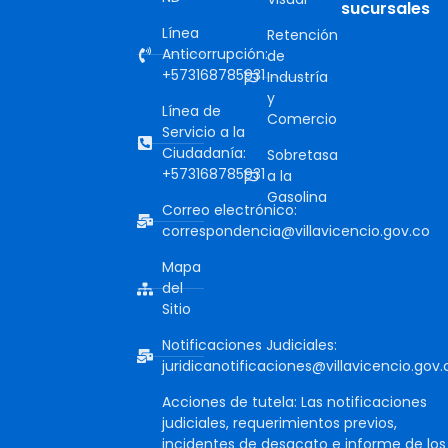
sucursales
Línea
Retención
Anticorrupción:
de
+573168785931
Industría
y
Línea de
Comercio
Servicio a la
Ciudadanía:
Sobretasa
+573168785931
a la
Gasolina
Correo electrónico:
correspondencia@villavicencio.gov.co
Mapa
del
Sitio
Notificaciones Judiciales:
juridicanotificaciones@villavicencio.gov.
Acciones de tutela: Las notificaciones
judiciales, requerimientos previos,
incidentes de desacato e informe de los