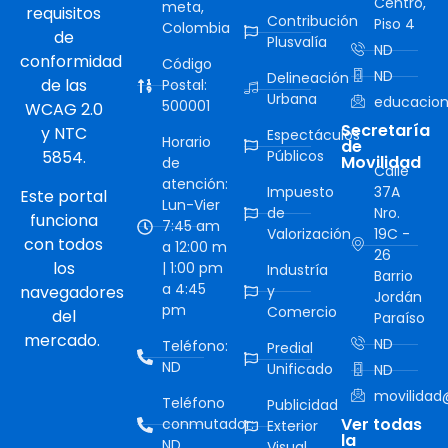
Centro,
meta,
requisitos
Contribución
Piso 4
Colombia
de
Plusvalía
ND
conformidad
Código
ND
Delineación
de las
Postal:
Urbana
educacion
500001
WCAG 2.0
Secretaría
y NTC
Espectáculos
Horario
de
5854.
Públicos
Movilidad
de
Calle
atención:
Impuesto
37A
Este portal
Lun-Vier
de
Nro.
funciona
7:45 am
Valorización
19C -
con todos
a 12:00 m
26
los
| 1:00 pm
Industría
Barrio
a 4:45
navegadores
y
Jordán
pm
Comercio
del
Paraíso
mercado.
ND
Teléfono:
Predial
ND
Unificado
ND
movilidad@
Teléfono
Publicidad
Ver todas
conmutador:
Exterior
la
ND
Visual