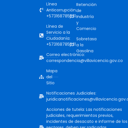
Línea
Retención
Anticorrupción:
de
+573168785931
Industría
y
Línea de
Comercio
Servicio a la
Ciudadanía:
Sobretasa
+573168785931
a la
Gasolina
Correo electrónico:
correspondencia@villavicencio.gov.co
Mapa
del
Sitio
Notificaciones Judiciales:
juridicanotificaciones@villavicencio.gov.
Acciones de tutela: Las notificaciones
judiciales, requerimientos previos,
incidentes de desacato e informe de los
sectores, deben ser radicadas