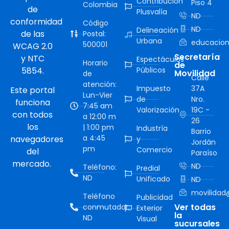
Contribución
Piso 4
Colombia
de
Plusvalía
ND
conformidad
Código
ND
Delineación
de las
Postal:
Urbana
educacion
500001
WCAG 2.0
Secretaría
y NTC
Espectáculos
Horario
de
5854.
Públicos
Movilidad
de
Calle
atención:
Impuesto
37A
Este portal
Lun-Vier
de
Nro.
funciona
7:45 am
Valorización
19C -
con todos
a 12:00 m
26
los
| 1:00 pm
Industría
Barrio
a 4:45
navegadores
y
Jordán
pm
Comercio
del
Paraíso
mercado.
ND
Teléfono:
Predial
ND
Unificado
ND
movilidad@
Teléfono
Publicidad
Ver todas
conmutador:
Exterior
la
ND
Visual
sucursales