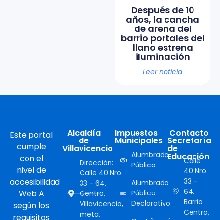
Después de 10
años, la cancha
de arena del
barrio portales del
llano estrena
iluminación
Leer noticia
Alcaldía
Impuestos
Contacto
Este portal
de
Municipales
Secretaría
cumple
Villavicencio
de
Alumbrado
Educación
con el
Calle
Dirección:
Público
nivel de
40 Nro.
Calle 40 Nro.
accesibilidad
33 -
Alumbrado
33 - 64,
64,
Web A
Público
Centro,
Barrio
Declarativo
Villavicencio,
según los
Centro,
meta,
requisitos