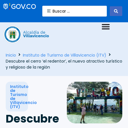
Inicio
Instituto de Turismo de Villavicencio (ITV)
Descubre el cerro ‘el redentor’, el nuevo atractivo turístico
y religioso de la región
Instituto
de
Turismo
de
Villavicencio
(ITV)
Descubre