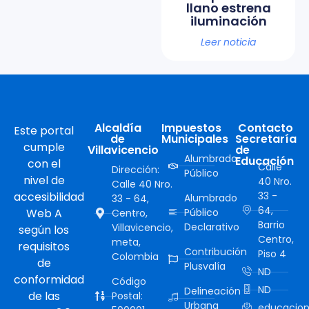
llano estrena
iluminación
Leer noticia
Alcaldía
Impuestos
Contacto
Este portal
de
Municipales
Secretaría
cumple
Villavicencio
de
Alumbrado
Educación
con el
Calle
Dirección:
Público
nivel de
40 Nro.
Calle 40 Nro.
accesibilidad
33 -
Alumbrado
33 - 64,
64,
Web A
Público
Centro,
Barrio
Declarativo
Villavicencio,
según los
Centro,
meta,
requisitos
Contribución
Piso 4
Colombia
de
Plusvalía
ND
conformidad
Código
ND
Delineación
de las
Postal:
Urbana
educacion