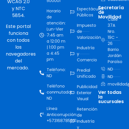
500001
WCAG 2.0
Secretaría
y NTC
Espectáculos
Horario
de
5854.
Públicos
Movilidad
de
Calle
atención:
Impuesto
37A
Este portal
Lun-Vier
de
Nro.
funciona
7:45 am
Valorización
19C -
con todos
a 12:00 m
26
los
| 1:00 pm
Industría
Barrio
a 4:45
navegadores
y
Jordán
pm
Comercio
del
Paraíso
mercado.
ND
Teléfono:
Predial
ND
Unificado
ND
movilidad@
Teléfono
Publicidad
Ver todas
conmutador:
Exterior
la
ND
Visual
sucursales
Línea
Retención
Anticorrupción:
de
+573168785931
Industría
y