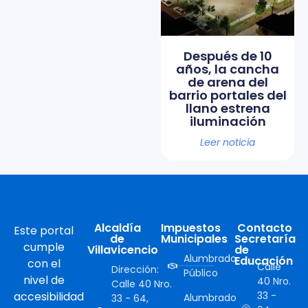
Después de 10
años, la cancha
de arena del
barrio portales del
llano estrena
iluminación
Leer noticia
Alcaldía
Impuestos
Contacto
Este portal
de
Municipales
Secretaría
cumple
Villavicencio
de
Alumbrado
Educación
con el
Calle
Dirección:
Público
nivel de
40 Nro.
Calle 40 Nro.
accesibilidad
33 -
Alumbrado
33 - 64,