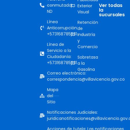
Ver todas
conmutador:
Exterior
la
ND
Visual
sucursales
Línea
Retención
Anticorrupción:
de
+573168785931
Industría
y
Línea de
Comercio
Servicio a la
Ciudadanía:
Sobretasa
+573168785931
a la
Gasolina
Correo electrónico:
correspondencia@villavicencio.gov.co
Mapa
del
Sitio
Notificaciones Judiciales:
juridicanotificaciones@villavicencio.gov.
Acciones de tutela: Las notificaciones