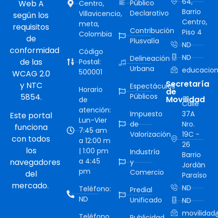
64,
Web A
Público
Centro,
Barrio
Declarativo
Villavicencio,
según los
Centro,
meta,
requisitos
Contribución
Piso 4
Colombia
de
Plusvalía
ND
conformidad
Código
ND
Delineación
de las
Postal:
Urbana
educacion
500001
WCAG 2.0
Secretaría
y NTC
Espectáculos
Horario
de
5854.
Públicos
Movilidad
de
Calle
atención:
Impuesto
37A
Este portal
Lun-Vier
de
Nro.
funciona
7:45 am
Valorización
19C -
con todos
a 12:00 m
26
los
| 1:00 pm
Industría
Barrio
a 4:45
navegadores
y
Jordán
pm
Comercio
del
Paraíso
mercado.
ND
Teléfono:
Predial
ND
Unificado
ND
movilidad@
Teléfono
Publicidad