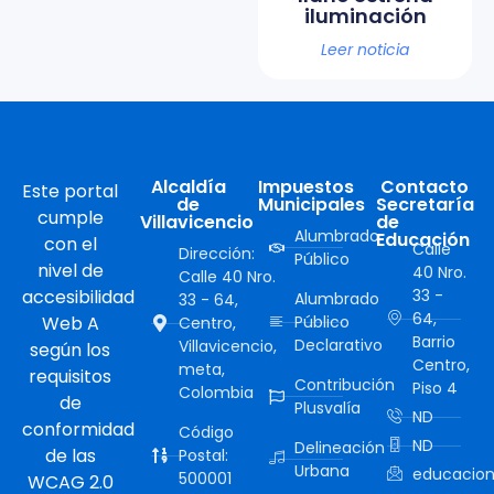
iluminación
Leer noticia
Alcaldía
Impuestos
Contacto
Este portal
de
Municipales
Secretaría
cumple
Villavicencio
de
Alumbrado
Educación
con el
Calle
Dirección:
Público
nivel de
40 Nro.
Calle 40 Nro.
accesibilidad
33 -
Alumbrado
33 - 64,
64,
Web A
Público
Centro,
Barrio
Declarativo
Villavicencio,
según los
Centro,
meta,
requisitos
Contribución
Piso 4
Colombia
de
Plusvalía
ND
conformidad
Código
ND
Delineación
de las
Postal:
Urbana
educacion
500001
WCAG 2.0