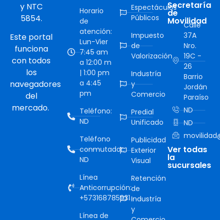
Secretaría
y NTC
Espectáculos
Horario
de
5854.
Públicos
Movilidad
de
Calle
atención:
Impuesto
37A
Este portal
Lun-Vier
de
Nro.
funciona
7:45 am
Valorización
19C -
con todos
a 12:00 m
26
los
| 1:00 pm
Industría
Barrio
a 4:45
navegadores
y
Jordán
pm
Comercio
del
Paraíso
mercado.
ND
Teléfono:
Predial
ND
Unificado
ND
movilidad@
Teléfono
Publicidad
Ver todas
conmutador:
Exterior
la
ND
Visual
sucursales
Línea
Retención
Anticorrupción:
de
+573168785931
Industría
y
Línea de
Comercio