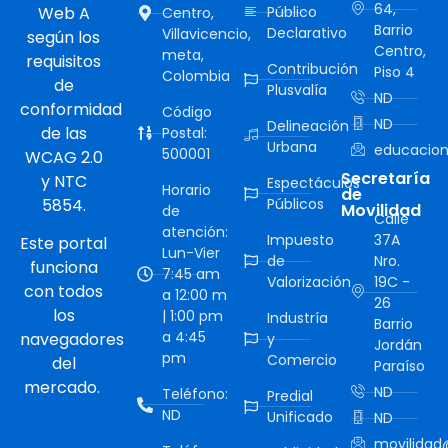
64,
Web A
Público
Centro,
Barrio
Declarativo
Villavicencio,
según los
Centro,
meta,
requisitos
Contribución
Piso 4
Colombia
de
Plusvalía
ND
conformidad
Código
ND
Delineación
de las
Postal:
Urbana
educacion
500001
WCAG 2.0
Secretaría
y NTC
Espectáculos
Horario
de
5854.
Públicos
Movilidad
de
Calle
atención:
Impuesto
37A
Este portal
Lun-Vier
de
Nro.
funciona
7:45 am
Valorización
19C -
con todos
a 12:00 m
26
los
| 1:00 pm
Industría
Barrio
a 4:45
navegadores
y
Jordán
pm
Comercio
del
Paraíso
mercado.
ND
Teléfono:
Predial
ND
Unificado
ND
movilidad@