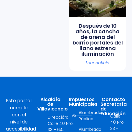
Después de 10
años, la cancha
de arena del
barrio portales del
llano estrena
iluminación
Leer noticia
Alcaldía
Impuestos
Contacto
Este portal
de
Municipales
Secretaría
cumple
Villavicencio
de
Alumbrado
Educación
con el
Calle
Dirección:
Público
nivel de
40 Nro.
Calle 40 Nro.
accesibilidad
33 -
Alumbrado
33 - 64,