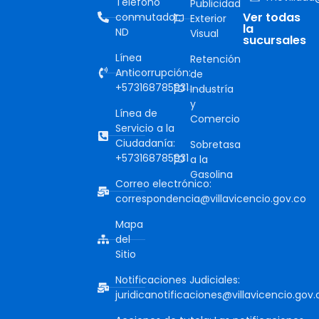
Teléfono
Publicidad
Ver todas
conmutador:
Exterior
la
ND
Visual
sucursales
Línea
Retención
Anticorrupción:
de
+573168785931
Industría
y
Línea de
Comercio
Servicio a la
Ciudadanía:
Sobretasa
+573168785931
a la
Gasolina
Correo electrónico:
correspondencia@villavicencio.gov.co
Mapa
del
Sitio
Notificaciones Judiciales:
juridicanotificaciones@villavicencio.gov.