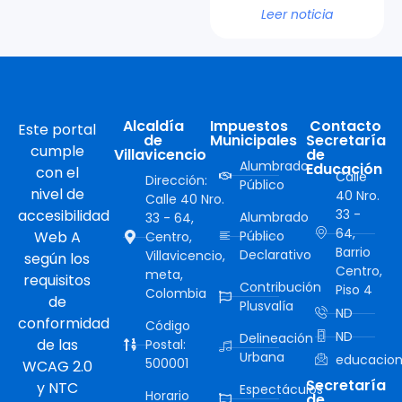
Leer noticia
Alcaldía
Impuestos
Contacto
Este portal
de
Municipales
Secretaría
cumple
Villavicencio
de
Alumbrado
Educación
con el
Calle
Dirección:
Público
nivel de
40 Nro.
Calle 40 Nro.
accesibilidad
33 -
Alumbrado
33 - 64,
64,
Web A
Público
Centro,
Barrio
Declarativo
Villavicencio,
según los
Centro,
meta,
requisitos
Contribución
Piso 4
Colombia
de
Plusvalía
ND
conformidad
Código
ND
Delineación
de las
Postal:
Urbana
educacion
500001
WCAG 2.0
Secretaría
y NTC
Espectáculos
Horario
de