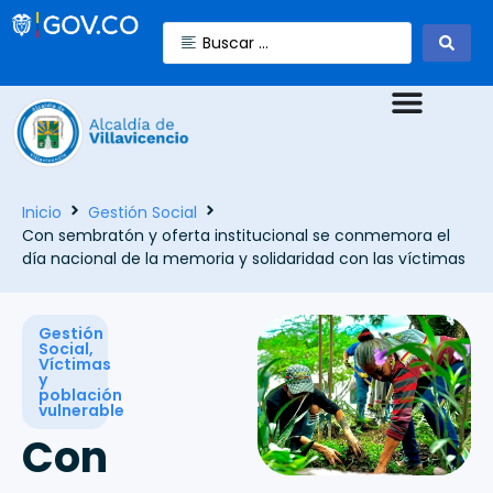
Inicio
Gestión Social
Con sembratón y oferta institucional se conmemora el
día nacional de la memoria y solidaridad con las víctimas
Gestión
Social
,
Víctimas
y
población
vulnerable
Con