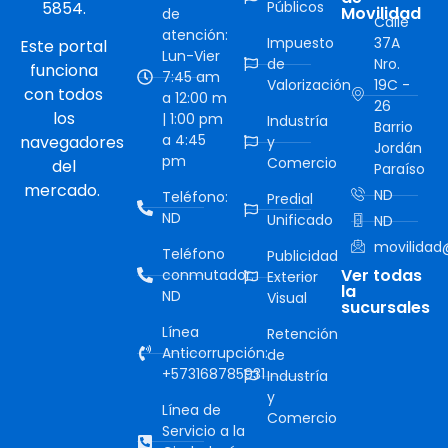
5854.
Públicos
Movilidad
de
Calle
atención:
Impuesto
37A
Este portal
Lun-Vier
de
Nro.
funciona
7:45 am
Valorización
19C -
con todos
a 12:00 m
26
los
| 1:00 pm
Industría
Barrio
a 4:45
navegadores
y
Jordán
pm
Comercio
del
Paraíso
mercado.
ND
Teléfono:
Predial
ND
Unificado
ND
movilidad@
Teléfono
Publicidad
Ver todas
conmutador:
Exterior
la
ND
Visual
sucursales
Línea
Retención
Anticorrupción:
de
+573168785931
Industría
y
Línea de
Comercio
Servicio a la