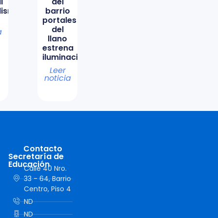
l
del
lismo
barrio
portales
del
a
llano
estrena
iluminación
Leer
noticia
Contacto
Secretaría de
Educación
Calle 40 Nro.
33 - 64, Barrio
Centro, Piso 4
ND
ND