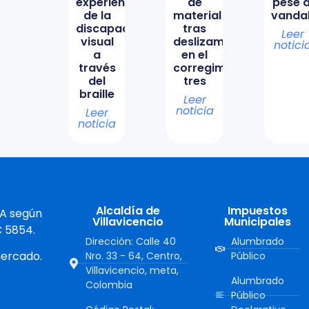
experiencia
de
pese a
de la
material
vanda
discapacidad
tras
Leer
visual
deslizamiento
notici
a
en el
través
corregimiento
del
tres
braille
Leer
noticia
Leer
noticia
Alcaldía de
Impuestos
 A según
Villavicencio
Municipales
C 5854.
Dirección: Calle 40
Alumbrado
mercado.
Nro. 33 - 64, Centro,
Público
Villavicencio, meta,
Alumbrado
Colombia
Público