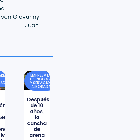
a
Giovanny
Quila Juan
RÍA
EMPRESA DE
TECNOLOGÍA
DAD
Y SERVICIOS
ALBORADA
Después
órica
de 10
años,
icencio
la
cancha
ene
de
tiva
arena