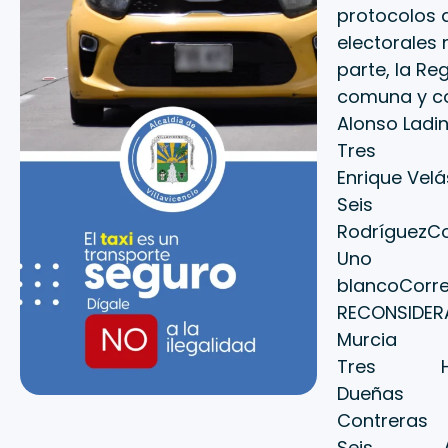
protocolos 
electorales 
parte, la Re
comuna y 
Alonso L
Tres N
Enrique V
Seis Ma
Rodríguez
Uno Joha
blancoCorr
RECONSID
Murcia
Tres Hey
Dueñas
Contre
Seis Andr