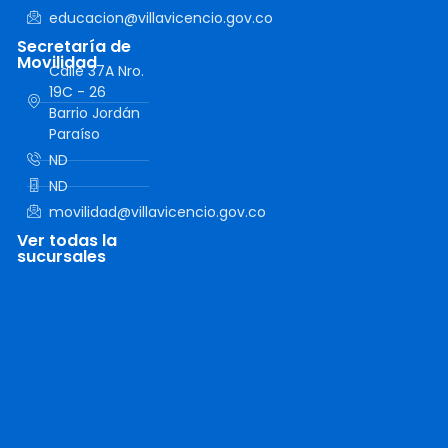
educacion@villavicencio.gov.co
Secretaría de
Movilidad
Calle 37A Nro.
19C - 26
Barrio Jordán
Paraíso
ND
ND
movilidad@villavicencio.gov.co
Ver todas la
sucursales