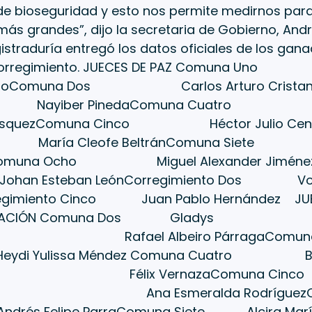
de bioseguridad y esto nos permite medirnos para
más grandes”, dijo la secretaria de Gobierno, Andr
gistraduría entregó los datos oficiales de los ga
corregimiento. JUECES DE PAZ Comuna U
adinoComuna Dos Carlos Arturo Crista
ayiber PinedaComuna Cuatro
elásquezComuna Cinco Héctor Julio Cen
ría Cleofe BeltránComuna Siete L
Comuna Ocho Miguel Alexander JiménezC
n Esteban LeónCorregimiento Dos Vot
egimiento Cinco Juan Pablo Hernández JUEC
ERACIÓN Comuna Dos Gladys
 Rafael Albeiro PárragaComun
di Yulissa Méndez Comuna Cuatro Blan
 Félix VernazaComuna Cinco D
ras Ana Esmeralda RodríguezC
és Felipe ParraComuna Siete Alcira Marí