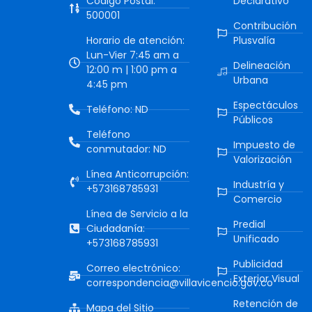
Código Postal:
Declarativo
500001
Contribución
Horario de atención:
Plusvalía
Lun-Vier 7:45 am a
Delineación
12:00 m | 1:00 pm a
Urbana
4:45 pm
Espectáculos
Teléfono: ND
Públicos
Teléfono
Impuesto de
conmutador: ND
Valorización
Línea Anticorrupción:
Industría y
+573168785931
Comercio
Línea de Servicio a la
Predial
Ciudadanía:
Unificado
+573168785931
Publicidad
Correo electrónico:
Exterior Visual
correspondencia@villavicencio.gov.co
Retención de
Mapa del Sitio