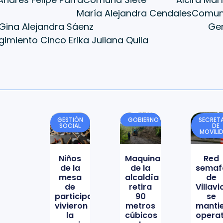
ría Alejandra CendalesComun
ina Alejandra Sáenz Gerson 
orregimiento Cinco Erika Juliana 
GESTIÓN
GOBIERNO
SECRETA
SOCIAL
DE
MOVILI
Niños
Maquinaria
Red
de la
de la
semaf
mesa
alcaldía
de
de
retira
Villav
participación
90
se
vivieron
metros
manti
la
cúbicos
opera