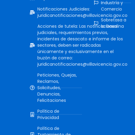
Industría y
Notificaciones Judiciales:
Comercio
juridicanotificaciones@villavicencio.gov.co
Sobretasa a
Acciones de tutela: Las notificaciones
la Gasolina
judiciales, requerimientos previos,
incidentes de desacato e informe de los
sectores, deben ser radicadas
únicamente y exclusivamente en el
buzón de correo:
juridicanotificaciones@villavicencio.gov.co
Peticiones, Quejas,
Reclamos,
Solicitudes,
Denuncias,
Felicitaciones
Política de
Privacidad
Política de
Tratamiento de