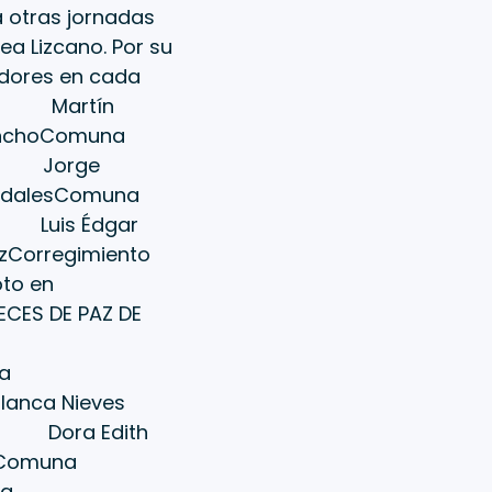
 otras jornadas
ea Lizcano. Por su
nadores en cada
no Martín
nchoComuna
 Jorge
dalesComuna
uis Édgar
orregimiento
o en
ES DE PAZ DE
a
ca Nieves
ora Edith
omuna
a