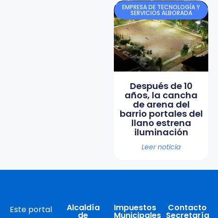
EMPRESA DE TECNOLOGÍA Y
SERVICIOS ALBORADA
Después de 10
años, la cancha
de arena del
barrio portales del
llano estrena
iluminación
Leer noticia
Alcaldía
Impuestos
Contacto
Este portal
de
Municipales
Secretaría