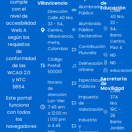
cumple
Villavicencio
de
Alumbrado
Educación
con el
Calle
Dirección:
Público
nivel de
40 Nro.
Calle 40 Nro.
accesibilidad
33 -
Alumbrado
33 - 64,
64,
Web A
Público
Centro,
Barrio
Declarativo
Villavicencio,
según los
Centro,
meta,
requisitos
Contribución
Piso 4
Colombia
de
Plusvalía
ND
conformidad
Código
ND
Delineación
de las
Postal:
Urbana
educacion
500001
WCAG 2.0
Secretaría
y NTC
Espectáculos
Horario
de
5854.
Públicos
Movilidad
de
Calle
atención:
Impuesto
37A
Este portal
Lun-Vier
de
Nro.
funciona
7:45 am
Valorización
19C -
con todos
a 12:00 m
26
los
| 1:00 pm
Industría
Barrio
a 4:45
navegadores
y
Jordán
pm