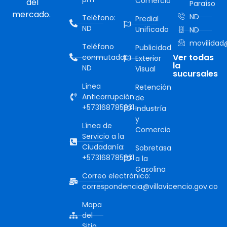
Comercio
del
Paraíso
mercado.
ND
Teléfono:
Predial
ND
Unificado
ND
movilidad@
Teléfono
Publicidad
Ver todas
conmutador:
Exterior
la
ND
Visual
sucursales
Línea
Retención
Anticorrupción:
de
+573168785931
Industría
y
Línea de
Comercio
Servicio a la
Ciudadanía:
Sobretasa
+573168785931
a la
Gasolina
Correo electrónico:
correspondencia@villavicencio.gov.co
Mapa
del
Sitio