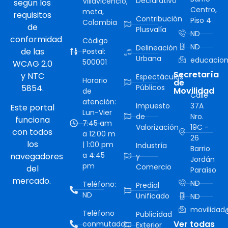
Declarativo
Villavicencio,
según los
Centro,
meta,
requisitos
Contribución
Piso 4
Colombia
de
Plusvalía
ND
conformidad
Código
ND
Delineación
de las
Postal:
Urbana
educacion
500001
WCAG 2.0
Secretaría
y NTC
Espectáculos
Horario
de
5854.
Públicos
Movilidad
de
Calle
atención:
Impuesto
37A
Este portal
Lun-Vier
de
Nro.
funciona
7:45 am
Valorización
19C -
con todos
a 12:00 m
26
los
| 1:00 pm
Industría
Barrio
a 4:45
navegadores
y
Jordán
pm
Comercio
del
Paraíso
mercado.
ND
Teléfono:
Predial
ND
Unificado
ND
movilidad@
Teléfono
Publicidad
Ver todas
conmutador:
Exterior