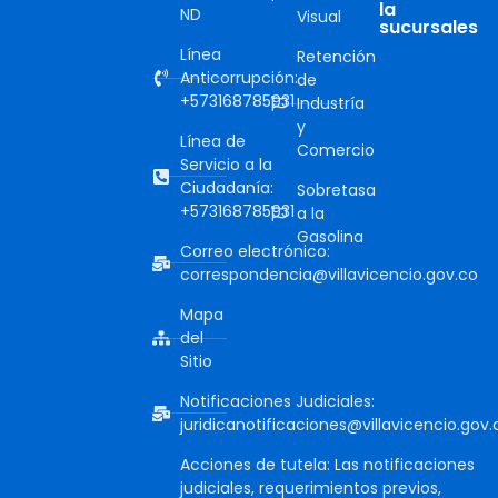
la
ND
Visual
sucursales
Línea
Retención
Anticorrupción:
de
+573168785931
Industría
y
Línea de
Comercio
Servicio a la
Ciudadanía:
Sobretasa
+573168785931
a la
Gasolina
Correo electrónico:
correspondencia@villavicencio.gov.co
Mapa
del
Sitio
Notificaciones Judiciales:
juridicanotificaciones@villavicencio.gov.
Acciones de tutela: Las notificaciones
judiciales, requerimientos previos,